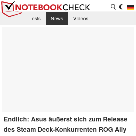
Tests
News
Videos
...
Benchmarks & Tech
Externe Tests
Kaufberatung
Deals
Suche
Jobs
Forum
Endlich: Asus äußerst sich zum Release
des Steam Deck-Konkurrenten ROG Ally