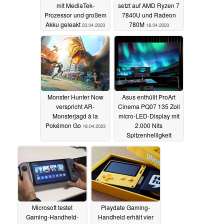
mit MediaTek-
setzt auf AMD Ryzen 7
Prozessor und großem
7840U und Radeon
Akku geleakt
780M
23.04.2023
18.04.2023
Monster Hunter Now
Asus enthüllt ProArt
verspricht AR-
Cinema PQ07 135 Zoll
Monsterjagd à la
micro-LED-Display mit
Pokémon Go
2.000 Nits
18.04.2023
Spitzenhelligkeit
17.04.2023
Microsoft testet
Playdate Gaming-
Gaming-Handheld-
Handheld erhält vier