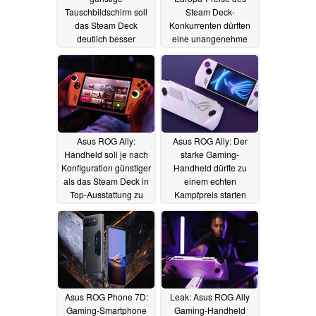
Tauschbildschirm soll
Steam Deck-
das Steam Deck
Konkurrenten dürften
deutlich besser
eine unangenehme
machen
Überraschung sein
19.05.2023
03.05.2023
Asus ROG Ally:
Asus ROG Ally: Der
Handheld soll je nach
starke Gaming-
Konfiguration günstiger
Handheld dürfte zu
als das Steam Deck in
einem echten
Top-Ausstattung zu
Kampfpreis starten
haben sein
30.04.2023
27.04.2023
Asus ROG Phone 7D:
Leak: Asus ROG Ally
Gaming-Smartphone
Gaming-Handheld