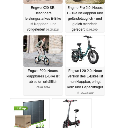
Engwe X20 SE:
Engine Pro 2.0: Neues
Besonders
E-Bike ist klappbar und
leistungsstarkes E-Bike
geländetauglich - und
ist klappbar - und
gleich mehrfach
vollgefedert
gefedert
09.05.2024
10.04.2024
Engwe P20: Neues,
Engwe L20 2.0: Neue
klappbares E-Bike ist
Version des E-Bikes ist
ab sofort erhältlich
nun klappbar, bringt
Korb und Gepäckträger
08.04.2024
mit
30.03.2024