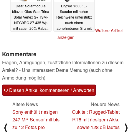
Deal: Solarmodule
Engwe Y600: E-
bifazial Glas-Glas Trina
Scooter mit hoher
Solar Vertex S+ TSM-
Reichweite unterstützt
NEG9RC.27 435 Wp
auch einen
mit satten 20% Rabatt
abnehmbaren Sitz mit
Weitere Artikel
Federsattelstütze
27.03.2024
anzeigen
17.03.2024
Kommentare
Fragen, Anregungen, zusätzliche Informationen zu diesem
Artikel? - Uns interessiert Deine Meinung (auch ohne
Anmeldung möglich)!
Diesen Artikel kommentieren / Antworten
Ältere News
Neuere News
Sony enthüllt riesigen
Oukitel: Rugged-Tablet
247 MP Sensor mit bis
RT8 mit riesigem Akku
⟨
⟩
zu 12 Fotos pro
sowie 128 dB lautes