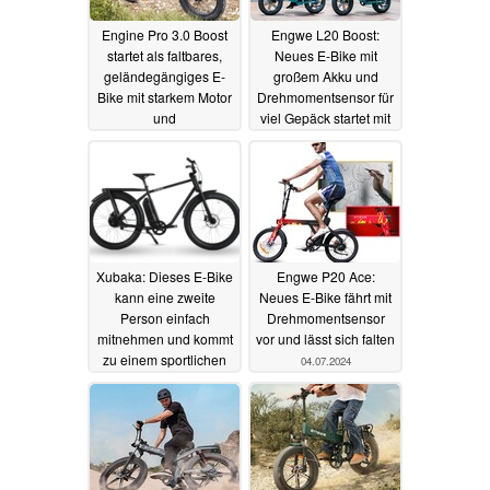
Engine Pro 3.0 Boost
Engwe L20 Boost:
startet als faltbares,
Neues E-Bike mit
geländegängiges E-
großem Akku und
Bike mit starkem Motor
Drehmomentsensor für
und
viel Gepäck startet mit
Drehmomentsensor
Rabatt auf Amazon
11.09.2025
04.08.2024
Xubaka: Dieses E-Bike
Engwe P20 Ace:
kann eine zweite
Neues E-Bike fährt mit
Person einfach
Drehmomentsensor
mitnehmen und kommt
vor und lässt sich falten
zu einem sportlichen
04.07.2024
Preis
16.07.2024