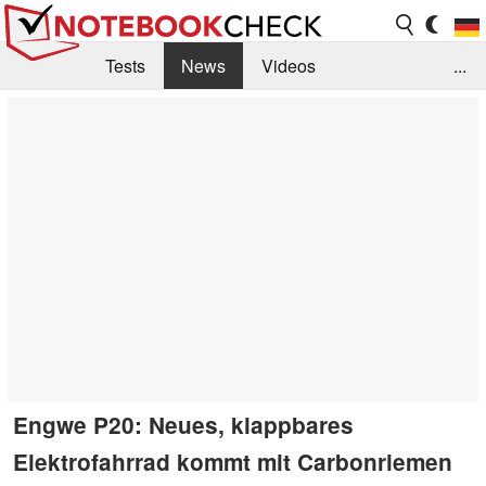
Tests
News
Videos
...
Benchmarks & Tech
Externe Tests
Kaufberatung
Deals
Suche
Jobs
Forum
Engwe P20: Neues, klappbares
Elektrofahrrad kommt mit Carbonriemen