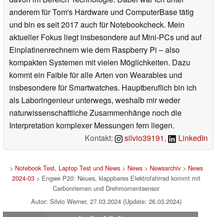
anderem für Tom's Hardware und ComputerBase tätig
und bin es seit 2017 auch für Notebookcheck. Mein
aktueller Fokus liegt insbesondere auf Mini-PCs und auf
Einplatinenrechnern wie dem Raspberry Pi – also
kompakten Systemen mit vielen Möglichkeiten. Dazu
kommt ein Faible für alle Arten von Wearables und
insbesondere für Smartwatches. Hauptberuflich bin ich
als Laboringenieur unterwegs, weshalb mir weder
naturwissenschaftliche Zusammenhänge noch die
Interpretation komplexer Messungen fern liegen.
Kontakt:
silvio39191
,
LinkedIn
>
Notebook Test, Laptop Test und News
>
News
>
Newsarchiv
>
News
2024-03
> Engwe P20: Neues, klappbares Elektrofahrrad kommt mit
Carbonriemen und Drehmomentsensor
Autor: Silvio Werner, 27.03.2024 (Update: 26.03.2024)