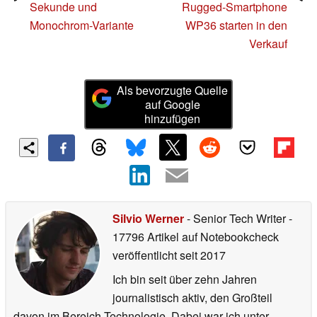
Sekunde und
Rugged-Smartphone
Monochrom-Variante
WP36 starten in den
Verkauf
Als bevorzugte Quelle
auf Google
hinzufügen
Silvio Werner
- Senior Tech Writer
-
17796 Artikel auf Notebookcheck
veröffentlicht
seit 2017
Ich bin seit über zehn Jahren
journalistisch aktiv, den Großteil
davon im Bereich Technologie. Dabei war ich unter