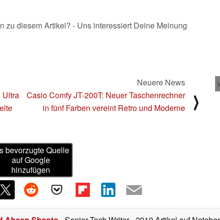
n zu diesem Artikel? - Uns interessiert Deine Meinung
Neuere News
Ultra
Casio Comfy JT-200T: Neuer Taschenrechner
⟩
elte
in fünf Farben vereint Retro und Moderne
s bevorzugte Quelle
auf Google
hinzufügen
d Ahsan Shanto
- Senior Tech Writer
- 2919 Artikel auf Notebo