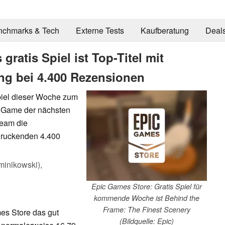
nchmarks & Tech
Externe Tests
Kaufberatung
Deal
ratis Spiel ist Top-Titel mit
ung bei 4.400 Rezensionen
piel dieser Woche zum
as Game der nächsten
team die
ndruckenden 4.400
inikowski),
Epic Games Store: Gratis Spiel für
kommende Woche ist Behind the
Frame: The Finest Scenery
es Store das gut
(Bildquelle: Epic)