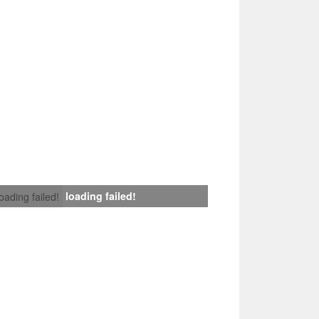
loading failed!
loading failed!