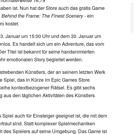
s normalerweise 16,79
 haben ist. Nun hat der Store auch das gratis Game
:
Behind the Frame: The Finest Scenery
- ein
ro kostet.
. Januar um 15:00 Uhr und dem 30. Januar um
enlos. Es handelt sich um ein Adventure, das vom
Der Titel ist bekannt für seine handanimierten
ehr emotionalen Story begleitet werden.
fstrebenden Künstlers, der an seinem letzten Werk
ose Spiel, das in Kürze im Epic Games Store
 Reihe kontextbezogener Rätsel. Es gibt sechs
 aus den täglichen Aktivitäten des Künstlers
Spiel auch für Einsteiger geeignet ist, die mit dem
ertraut sind. Statt komplexer Spielmechaniken
it des Spielers auf seine Umgebung. Das Game ist