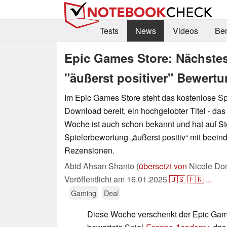
Tests
News
Videos
Be
Epic Games Store: Nächstes g
"äußerst positiver" Bewert
Im Epic Games Store steht das kostenlose S
Download bereit, ein hochgelobter Titel - d
Woche ist auch schon bekannt und hat auf S
Spielerbewertung „äußerst positiv“ mit beei
Rezensionen.
Abid Ahsan Shanto (
übersetzt von
Nicole Dom
Veröffentlicht am
16.01.2025
🇺🇸
🇫🇷
...
Gaming
Deal
Diese Woche verschenkt der Epic Gam