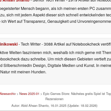
begeisterter Mensch begann, als ich meinen ersten PC zusamm
azu, sich mit jedem Aspekt dieser sich schnell entwickelnden t
te ich Wert auf Transparenz, Genauigkeit und Unvoreingenomme
inikowski
- Tech Writer
- 3088 Artikel auf Notebookcheck veröff
iktive Welten faszinieren mich, weshalb ich mich gerne mit T
ebookcheck dazu schreibe. Um mich diesen Gebieten vertieft zu
nd Silberschmiedin Design, Digitale Medien und Kunst. In mein
er Natur mit meinen Hunden.
Newsarchiv
>
News 2025-01
> Epic Games Store: Nächstes gratis Spiel ist Top-
Rezensionen
Autor: Abid Ahsan Shanto, 16.01.2025 (Update: 18.02.2026)