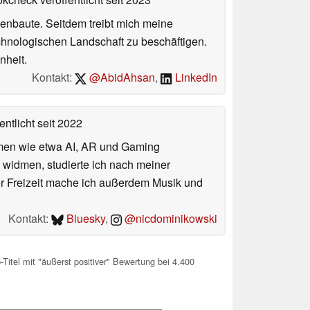
enbaute. Seitdem treibt mich meine
echnologischen Landschaft zu beschäftigen.
nheit.
Kontakt:
@AbidAhsan
,
LinkedIn
entlicht
seit 2022
hemen wie etwa AI, AR und Gaming
 widmen, studierte ich nach meiner
er Freizeit mache ich außerdem Musik und
Kontakt:
Bluesky
,
@nicdominikowski
Titel mit "äußerst positiver" Bewertung bei 4.400