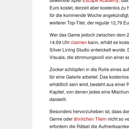
bewertete Spiel
Escape Academy
, da
Euro kostet, derzeit aber kostenlos zu
für die kommende Woche angekündigt
weiterer Top-Titel, der regulär 12,79 Eu
Wer das Game jedoch zwischen dem 23
14:59 Uhr
claimen
kann, erhält es kost
Silver Lining Studio entwickelt wurde. 
Visuals, die stimmungsvoll von einer s
Zocker schlüpfen in die Rolle eines au
für eine Galerie arbeitet. Das kostenl
erhältlich sein wird, besteht aus einer
Kapitel, von denen jedes eine Mischung
darstellt.
Besonders hervorzuheben ist, dass das 
Genre oder
ähnlichen Titeln
nicht so v
erfordern die Rätsel die Aufmerksamke