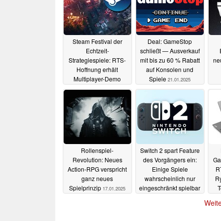
Steam Festival der
Deal: GameStop
Echtzeit-
schließt — Ausverkauf
Strategiespiele: RTS-
mit bis zu 60 % Rabatt
ne
Hoffnung erhält
auf Konsolen und
Multiplayer-Demo
Spiele
21.01.2025
21.01.2025
Rollenspiel-
Switch 2 spart Feature
Revolution: Neues
des Vorgängers ein:
Ga
Action-RPG verspricht
Einige Spiele
R
ganz neues
wahrscheinlich nur
Ry
Spielprinzip
eingeschränkt spielbar
T
17.01.2025
17.01.2025
Weite