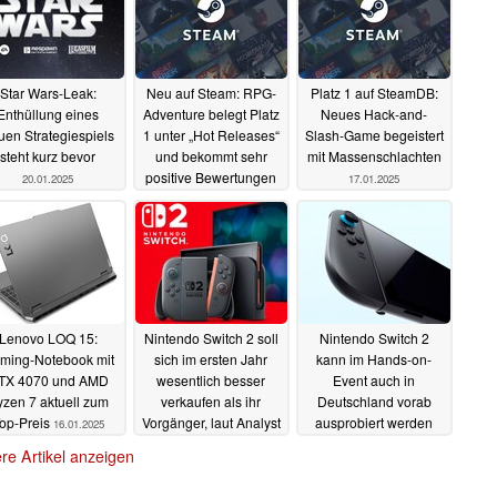
Star Wars-Leak:
Neu auf Steam: RPG-
Platz 1 auf SteamDB:
Enthüllung eines
Adventure belegt Platz
Neues Hack-and-
uen Strategiespiels
1 unter „Hot Releases“
Slash-Game begeistert
steht kurz bevor
und bekommt sehr
mit Massenschlachten
positive Bewertungen
20.01.2025
17.01.2025
20.01.2025
Lenovo LOQ 15:
Nintendo Switch 2 soll
Nintendo Switch 2
ming-Notebook mit
sich im ersten Jahr
kann im Hands-on-
TX 4070 und AMD
wesentlich besser
Event auch in
zen 7 aktuell zum
verkaufen als ihr
Deutschland vorab
op-Preis
Vorgänger, laut Analyst
ausprobiert werden
16.01.2025
16.01.2025
16.01.2025
re Artikel anzeigen