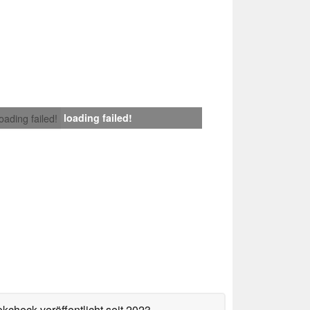
loading failed!
loading failed!
okcheck veröffentlicht
seit 2023