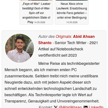
„Faye of War“: Leaker
Neue Xbox ohne
bestätigt God-of-War-
Laufwerk: Ersatzlösung
Spin-off vor
könnte Fans gefallen –
angeblichem State of
unter einer Bedingung
Play
14.05.2026
14.05.2026
Autor des
Originals
:
Abid Ahsan
Shanto
- Senior Tech Writer
- 2921
Artikel auf Notebookcheck
veröffentlicht
seit 2023
Meine Reise als technikbegeisterter
Mensch begann, als ich meinen ersten PC
zusammenbaute. Seitdem treibt mich meine unstillbare
Neugierde dazu, sich mit jedem Aspekt dieser sich
schnell entwickelnden technologischen Landschaft zu
beschäftigen. Als Technikreporter legte ich Wert auf
Transparenz, Genauigkeit und Unvoreingenommenheit.
Kontakt:
@AbidAhsan
,
LinkedIn