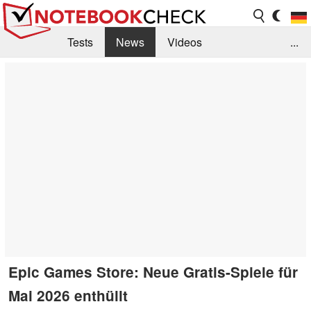
Tests
News
Videos
...
Benchmarks & Tech
Externe Tests
Kaufberatung
Deals
Suche
Jobs
Forum
Epic Games Store: Neue Gratis-Spiele für
Mai 2026 enthüllt