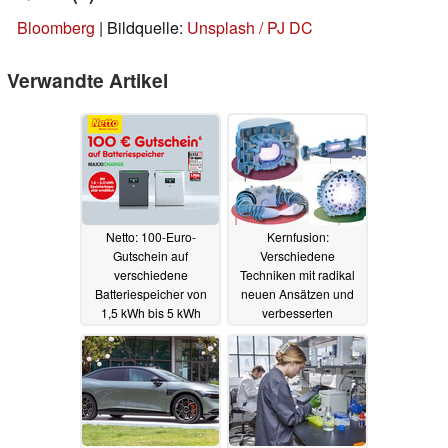
Bloomberg
| Bildquelle:
Unsplash / PJ DC
Verwandte Artikel
Netto: 100-Euro-
Kernfusion:
Gutschein auf
Verschiedene
verschiedene
Techniken mit radikal
Batteriespeicher von
neuen Ansätzen und
1,5 kWh bis 5 kWh
verbesserten
Konzepten warten auf
17.08.2024
den Durchbruch
15.08.2024