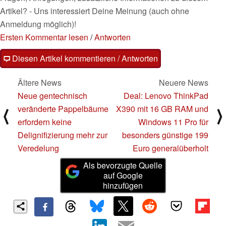
Artikel? - Uns interessiert Deine Meinung (auch ohne
Anmeldung möglich)!
Ersten Kommentar lesen
/
Antworten
Diesen Artikel kommentieren / Antworten
Ältere News
Neuere News
Neue gentechnisch
Deal: Lenovo ThinkPad
veränderte Pappelbäume
X390 mit 16 GB RAM und
⟨
⟩
erfordern keine
Windows 11 Pro für
Delignifizierung mehr zur
besonders günstige 199
Veredelung
Euro generalüberholt
Als bevorzugte Quelle
auf Google
hinzufügen