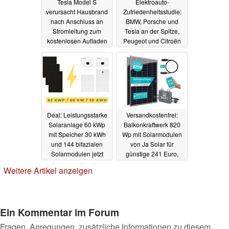
Tesla Model S
Elektroauto-
verursacht Hausbrand
Zufriedenheitsstudie:
nach Anschluss an
BMW, Porsche und
Stromleitung zum
Tesla an der Spitze,
kostenlosen Aufladen
Peugeot und Citroën
weit abgeschlagen
13.08.2024
12.08.2024
Deal: Leistungsstarke
Versandkostenfrei:
Solaranlage 60 kWp
Balkonkraftwerk 820
mit Speicher 30 kWh
Wp mit Solarmodulen
und 144 bifazialen
von Ja Solar für
Solarmodulen jetzt
günstige 241 Euro,
16% günstiger
optional bifazial
Weitere Artikel anzeigen
12.08.2024
12.08.2024
Ein Kommentar im Forum
Fragen, Anregungen, zusätzliche Informationen zu diesem