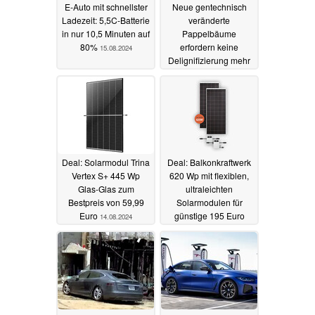
E-Auto mit schnellster
Neue gentechnisch
Ladezeit: 5,5C-Batterie
veränderte
in nur 10,5 Minuten auf
Pappelbäume
80%
erfordern keine
15.08.2024
Delignifizierung mehr
zur Veredelung
14.08.2024
Deal: Solarmodul Trina
Deal: Balkonkraftwerk
Vertex S+ 445 Wp
620 Wp mit flexiblen,
Glas-Glas zum
ultraleichten
Bestpreis von 59,99
Solarmodulen für
Euro
günstige 195 Euro
14.08.2024
dank 51% Rabatt, lokal
13.08.2024