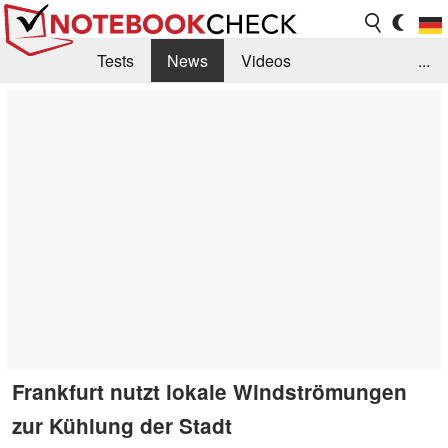
Tests
News
Videos
...
Benchmarks & Tech
Externe Tests
Kaufberatung
Deals
Suche
Jobs
Forum
Frankfurt nutzt lokale Windströmungen
zur Kühlung der Stadt