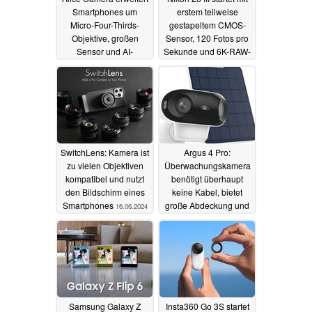
Smartphones um
erstem teilweise
Micro-Four-Thirds-
gestapeltem CMOS-
Objektive, großen
Sensor, 120 Fotos pro
Sensor und AI-
Sekunde und 6K-RAW-
Features
Video
17.06.2024
17.06.2024
SwitchLens: Kamera ist
Argus 4 Pro:
zu vielen Objektiven
Überwachungskamera
kompatibel und nutzt
benötigt überhaupt
den Bildschirm eines
keine Kabel, bietet
Smartphones
große Abdeckung und
16.06.2024
smarte Funktionen
ohne Abo-Zwang
16.06.2024
Samsung Galaxy Z
Insta360 Go 3S startet