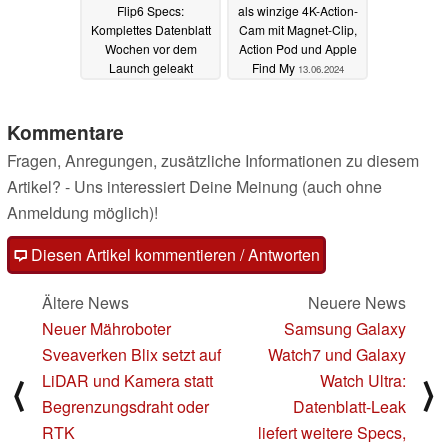
Flip6 Specs:
als winzige 4K-Action-
Komplettes Datenblatt
Cam mit Magnet-Clip,
Wochen vor dem
Action Pod und Apple
Launch geleakt
Find My
13.06.2024
15.06.2024
Kommentare
Fragen, Anregungen, zusätzliche Informationen zu diesem
Artikel? - Uns interessiert Deine Meinung (auch ohne
Anmeldung möglich)!
Diesen Artikel kommentieren / Antworten
Ältere News
Neuere News
Neuer Mähroboter
Samsung Galaxy
Sveaverken Blix setzt auf
Watch7 und Galaxy
LiDAR und Kamera statt
Watch Ultra:
⟨
⟩
Begrenzungsdraht oder
Datenblatt-Leak
RTK
liefert weitere Specs,