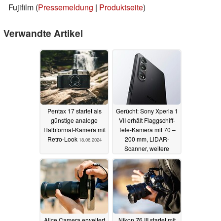
Fujifilm (
Pressemeldung
|
Produktseite
)
Verwandte Artikel
Pentax 17 startet als
Gerücht: Sony Xperia 1
günstige analoge
VII erhält Flaggschiff-
Halbformat-Kamera mit
Tele-Kamera mit 70 –
Retro-Look
200 mm, LiDAR-
18.06.2024
Scanner, weitere
Kamera-Upgrades
17.06.2024
Alice Camera erweitert
Nikon Z6 III startet mit