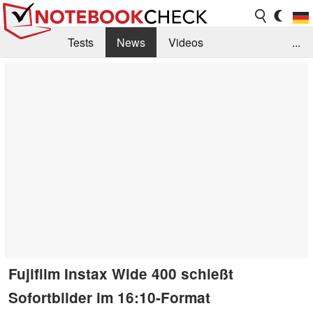
Tests
News
Videos
...
Benchmarks & Tech
Externe Tests
Kaufberatung
Deals
Suche
Jobs
Forum
Fujifilm Instax Wide 400 schießt
Sofortbilder im 16:10-Format