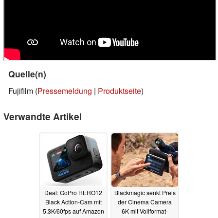
Quelle(n)
Fujifilm (
Pressemeldung
|
Produktseite
)
Verwandte Artikel
Deal: GoPro HERO12
Blackmagic senkt Preis
Black Action-Cam mit
der Cinema Camera
5,3K/60fps auf Amazon
6K mit Vollformat-