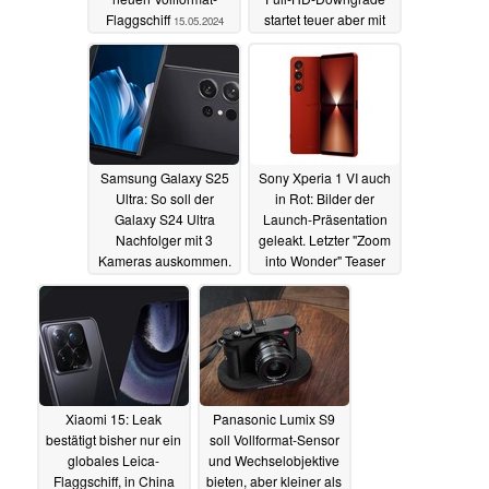
Flaggschiff
startet teuer aber mit
15.05.2024
Vorbesteller-Deal
15.05.2024
Samsung Galaxy S25
Sony Xperia 1 VI auch
Ultra: So soll der
in Rot: Bilder der
Galaxy S24 Ultra
Launch-Präsentation
Nachfolger mit 3
geleakt. Letzter "Zoom
Kameras auskommen.
into Wonder" Teaser
Leaker widerspricht
vor dem Start
14.05.2024
14.05.2024
Xiaomi 15: Leak
Panasonic Lumix S9
bestätigt bisher nur ein
soll Vollformat-Sensor
globales Leica-
und Wechselobjektive
Flaggschiff, in China
bieten, aber kleiner als