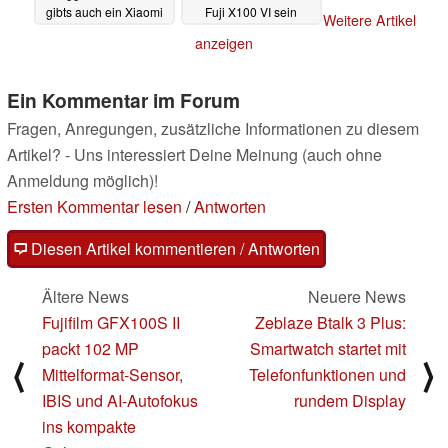
gibts auch ein Xiaomi
Fuji X100 VI sein
Weitere Artikel
15 Pro Ti Satellite
13.05.2024
anzeigen
14.05.2024
Ein Kommentar im Forum
Fragen, Anregungen, zusätzliche Informationen zu diesem
Artikel? - Uns interessiert Deine Meinung (auch ohne
Anmeldung möglich)!
Ersten Kommentar lesen
/
Antworten
Diesen Artikel kommentieren / Antworten
Ältere News
Neuere News
Fujifilm GFX100S II
Zeblaze Btalk 3 Plus:
packt 102 MP
Smartwatch startet mit
⟨
⟩
Mittelformat-Sensor,
Telefonfunktionen und
IBIS und AI-Autofokus
rundem Display
ins kompakte