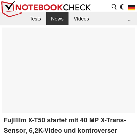
Tests
News
Videos
...
Benchmarks & Tech
Externe Tests
Kaufberatung
Deals
Suche
Jobs
Forum
Fujifilm X-T50 startet mit 40 MP X-Trans-
Sensor, 6,2K-Video und kontroverser