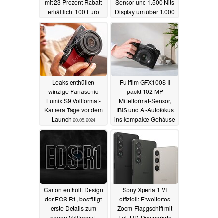
mit 23 Prozent Rabatt
Sensor und 1.500 Nits
erhältlich, 100 Euro
Display um über 1.000
günstiger
Euro
03.06.2024
21.05.2024
Leaks enthüllen
Fujifilm GFX100S II
winzige Panasonic
packt 102 MP
Lumix S9 Vollformat-
Mittelformat-Sensor,
Kamera Tage vor dem
IBIS und AI-Autofokus
Launch
ins kompakte Gehäuse
20.05.2024
16.05.2024
Canon enthüllt Design
Sony Xperia 1 VI
der EOS R1, bestätigt
offiziell: Erweitertes
erste Details zum
Zoom-Flaggschiff mit
neuen Vollformat-
Full-HD-Downgrade