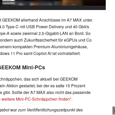
gt GEEKOM allerhand Anschlüsse im A7 MAX unter.
.0 Type-C mit USB Power Delivery und 40 Gbit/s
ype-A sowie zweimal 2,5-Gigabit-LAN an Bord. So
, sondern auch Zukunftssicherheit für eGPUs und Co
es in einem kompakten Premium-Aluminiumgehäuse,
ows 11 Pro samt Copilot AI ist vorinstalliert.
e GEEKOM Mini-PCs
 Schnäppchen, das sich aktuell bei GEEKOM
ein Aktion gestartet, bei der es satte 15 Prozent
rs gibt. Sollte der A7 MAX also nicht das passende
le weitere Mini-PC-Schnäppchen finden
.
ebot war zum Veröffentlichungszeitpunkt des