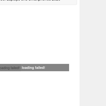
loading failed!
loading failed!