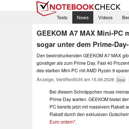
Tests
News
Videos
Be
GEEKOM A7 MAX Mini-PC mit
sogar unter dem Prime-Day-
Den beeindruckenden GEEKOM A7 MAX gibt es
günstiger als zum Prime Day. Fast 40 Prozen
des starken Mini-PC mit AMD Ryzen 9 spare
Anzeige
,
Veröffentlicht am
15.06.2026
Deal
Bei diesem Schnäppchen muss niema
Prime Day warten. GEEKOM bietet de
PC bereits jetzt mit massivem Rabatt 
Rabatt durch den exklusiven Gutsche
Euro ordern
.