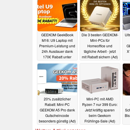
GEEKOM GeekBook
Die 3 besten GEEKOM-
Ult
M16: U9 Laptop mit
Mini-PCs für
Premium-Leistung und
Homeoffice und
G
24h Ausdauer dank
tägliche Arbeit - jetzt
X1
170€ Rabatt unter
mit Rabatt sichern (Ad)
730€ (Ad)
gün
03.08.2026
23.07.2026
20% zusätzlicher
Mini-PC mit AMD
Rabatt: Mini-PC
Ryzen 7 nur 399 Euro:
GEEKOM A5 Pro dank
Jetzt kräftig sparen
Sc
Gutscheincode
beim Geekom
Bis
besonders günstig (Ad)
Frühlings-Sale (Ad)
F
27.04.2026
24.03.2026