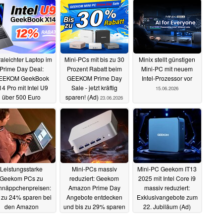
raleichter Laptop im
Mini-PCs mit bis zu 30
Minix stellt günstigen
Prime Day Deal:
Prozent Rabatt beim
Mini-PC mit neuem
EEKOM GeekBook
GEEKOM Prime Day
Intel-Prozessor vor
4 Pro mit Intel U9
Sale - jetzt kräftig
15.06.2026
über 500 Euro
sparen! (Ad)
23.06.2026
stiger (Ad)
24.06.2026
Leistungsstarke
Mini-PCs massiv
Mini-PC Geekom IT13
Geekom PCs zu
reduziert: Geekom
2025 mit Intel Core i9
hnäppchenpreisen:
Amazon Prime Day
massiv reduziert:
 zu 24% sparen bei
Angebote entdecken
Exklusivangebote zum
den Amazon
und bis zu 29% sparen
22. Jubiläum (Ad)
rühlingsangeboten
(Ad)
07.10.2025
23.09.2025