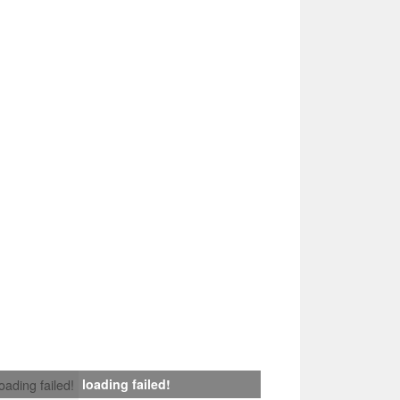
loading failed!
loading failed!