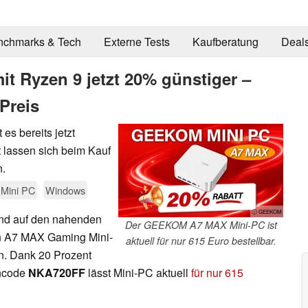
nchmarks & Tech
Externe Tests
Kaufberatung
Deal
 Ryzen 9 jetzt 20% günstiger –
Preis
 bereits jetzt
t lassen sich beim Kauf
n.
Mini PC
Windows
ⓘ GEEKOM
nd auf den nahenden
Der GEEKOM A7 MAX Mini-PC ist
n A7 MAX Gaming Mini-
aktuell für nur 615 Euro bestellbar.
an. Dank 20 Prozent
incode
NKA720FF
lässt Mini-PC aktuell
für nur 615