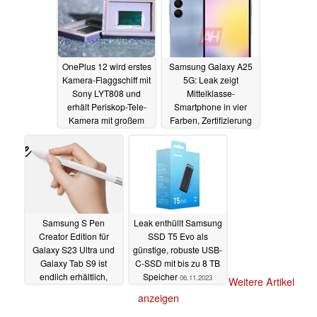
Ränder
10.11.2023
OnePlus 12 wird erstes
Samsung Galaxy A25
Kamera-Flaggschiff mit
5G: Leak zeigt
Sony LYT808 und
Mittelklasse-
erhält Periskop-Tele-
Smartphone in vier
Kamera mit großem
Farben, Zertifizierung
Sensor
bestätigt weitere Specs
09.11.2023
08.11.2023
Samsung S Pen
Leak enthüllt Samsung
Creator Edition für
SSD T5 Evo als
Galaxy S23 Ultra und
günstige, robuste USB-
Galaxy Tab S9 ist
C-SSD mit bis zu 8 TB
endlich erhältlich,
Speicher
06.11.2023
Weitere Artikel
direkt mit 39% Rabatt
anzeigen
06.11.2023