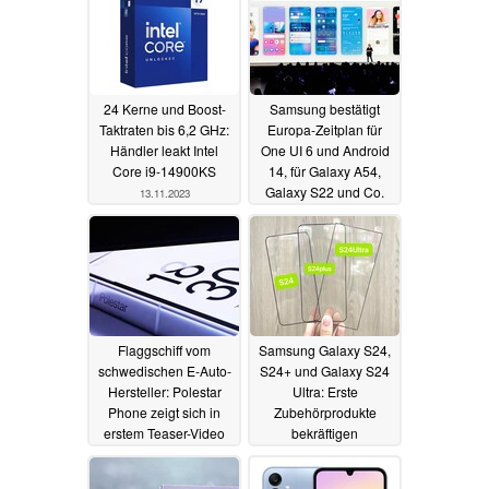
24 Kerne und Boost-
Samsung bestätigt
Taktraten bis 6,2 GHz:
Europa-Zeitplan für
Händler leakt Intel
One UI 6 und Android
Core i9-14900KS
14, für Galaxy A54,
Galaxy S22 und Co.
13.11.2023
13.11.2023
Flaggschiff vom
Samsung Galaxy S24,
schwedischen E-Auto-
S24+ und Galaxy S24
Hersteller: Polestar
Ultra: Erste
Phone zeigt sich in
Zubehörprodukte
erstem Teaser-Video
bekräftigen
durchgehend flache
10.11.2023
Displays und dünne