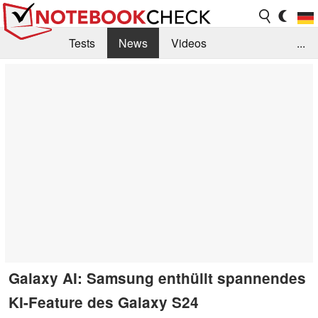
Tests
News
Videos
...
Benchmarks & Tech
Externe Tests
Kaufberatung
Deals
Suche
Jobs
Forum
Galaxy AI: Samsung enthüllt spannendes
KI-Feature des Galaxy S24