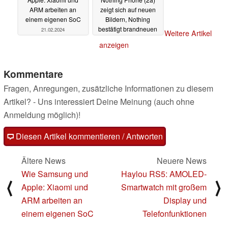
ARM arbeiten an
zeigt sich auf neuen
einem eigenen SoC
Bildern, Nothing
bestätigt brandneuen
21.02.2024
Weitere Artikel
Prozessor
20.02.2024
anzeigen
Kommentare
Fragen, Anregungen, zusätzliche Informationen zu diesem
Artikel? - Uns interessiert Deine Meinung (auch ohne
Anmeldung möglich)!
Diesen Artikel kommentieren / Antworten
Ältere News
Neuere News
Wie Samsung und
Haylou RS5: AMOLED-
⟨
⟩
Apple: Xiaomi und
Smartwatch mit großem
ARM arbeiten an
Display und
einem eigenen SoC
Telefonfunktionen