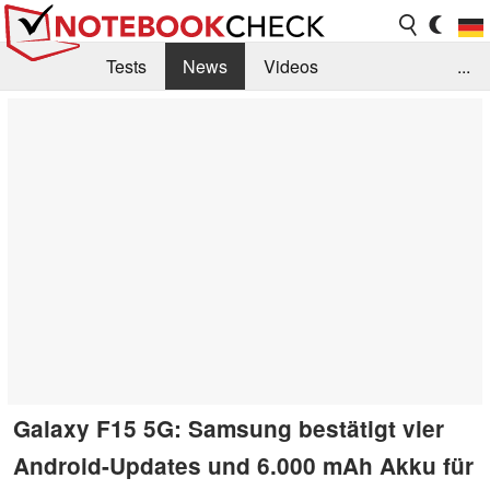
Tests
News
Videos
...
Benchmarks & Tech
Externe Tests
Kaufberatung
Deals
Suche
Jobs
Forum
Galaxy F15 5G: Samsung bestätigt vier
Android-Updates und 6.000 mAh Akku für