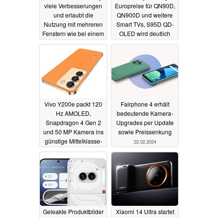
viele Verbesserungen
Europreise für QN90D,
und erlaubt die
QN900D und weitere
Nutzung mit mehreren
Smart TVs, S95D QD-
Fenstern wie bei einem
OLED wird deutlich
Desktop-
günstiger
23.02.2024
Betriebssystem
13.09.2024
Vivo Y200e packt 120
Fairphone 4 erhält
Hz AMOLED,
bedeutende Kamera-
Snapdragon 4 Gen 2
Upgrades per Update
und 50 MP Kamera ins
sowie Preissenkung
günstige Mittelklasse-
22.02.2024
Smartphone
22.02.2024
Geleakte Produktbilder
Xiaomi 14 Ultra startet