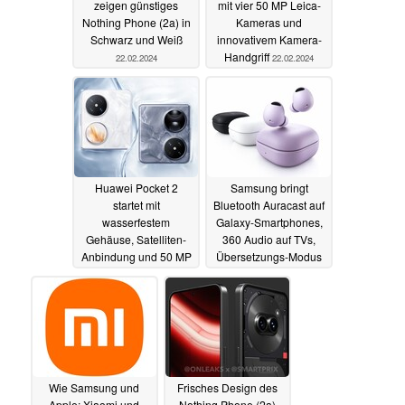
zeigen günstiges
mit vier 50 MP Leica-
Nothing Phone (2a) in
Kameras und
Schwarz und Weiß
innovativem Kamera-
Handgriff
22.02.2024
22.02.2024
Huawei Pocket 2
Samsung bringt
startet mit
Bluetooth Auracast auf
wasserfestem
Galaxy-Smartphones,
Gehäuse, Satelliten-
360 Audio auf TVs,
Anbindung und 50 MP
Übersetzungs-Modus
Quad-Kamera
auf Galaxy Buds
22.02.2024
21.02.2024
Wie Samsung und
Frisches Design des
Apple: Xiaomi und
Nothing Phone (2a)