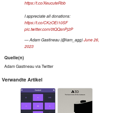
https://t.co/XeucuteRbb
I appreciate all donations:
https://t.co/CKzOEi10SF
pic.twitter.com/0tQQsnPj2P
— Adam Gastineau (@iam_agg)
June 26,
2023
Quelle(n)
Adam Gastineau via Twitter
Verwandte Artikel