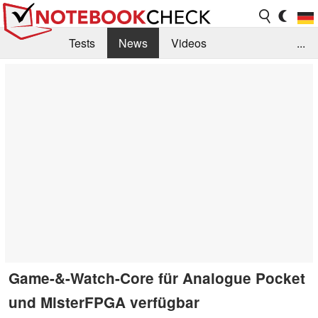
Tests
News
Videos
...
Benchmarks & Tech
Externe Tests
Kaufberatung
Deals
Suche
Jobs
Forum
Game-&-Watch-Core für Analogue Pocket
und MisterFPGA verfügbar