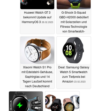
Huawei Watch GT 3
G-Shock G-Squad
bekommt Update auf
GBD-H2000 debütiert
HarmonyOS 3
mit Solarzellen und
28.02.2023
Fitness-Technologie
von Smartwatch-
Hersteller Polar
28.02.2023
Xiaomi Watch S1 Pro
Deal: Samsung Galaxy
mit Edelstahl-Gehäuse,
Watch 5 Smartwatch
Saphirglas und 14
zum Tiefpreis bei
Tagen Laufzeit kommt
Amazon
23.02.2023
nach Deutschland
26.02.2023