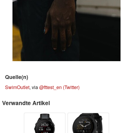
Quelle(n)
SwimOutlet
, via
@fttest_en (Twitter)
Verwandte Artikel