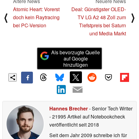
Ältere News
Neuere News
Atomic Heart: Vorerst
Deal: Günstigster OLED-
⟨
⟩
doch kein Raytracing
TV LG A2 48 Zoll zum
bei PC-Version
Tiefstpreis bei Saturn
und Media Markt
Als bevorzugte Quelle
auf Google
hinzufügen
Hannes Brecher
- Senior Tech Writer
- 21995 Artikel auf Notebookcheck
veröffentlicht
seit 2018
Seit dem Jahr 2009 schreibe ich für