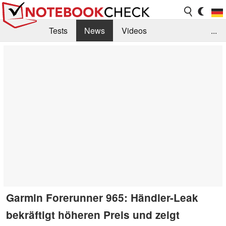
Tests
News
Videos
...
Benchmarks & Tech
Externe Tests
Kaufberatung
Deals
Suche
Jobs
Forum
Garmin Forerunner 965: Händler-Leak
bekräftigt höheren Preis und zeigt