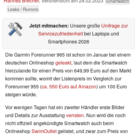
Hannes Brecher
,
Veröffentlicht am
24.02.2023
Smartwatch
Leaks / Rumors
Jetzt mitmachen:
Unsere große
Umfrage zur
Servicezufriedenheit
bei Laptops und
Smartphones 2026
Die Garmin Forerunner 965 ist schon im Januar bei einem
deutschen Onlineshop
geleakt
, laut dem die Smartwatch
hierzulande für einen Preis von 649,99 Euro auf den Markt
kommen sollte, womit der Listenpreis im Vergleich zur
Forerunner 955 (
ca. 550 Euro auf Amazon
) um 100 Euro
steigen würde.
Vor wenigen Tagen hat ein zweiter Händler erste Bilder
und Details zur Ausstattung
verraten
. Nun wird die noch
nicht offiziell angekündigte Smartwatch auch beim
Onlineshop
SwimOutlet
gelistet, und zwar zum Preis von