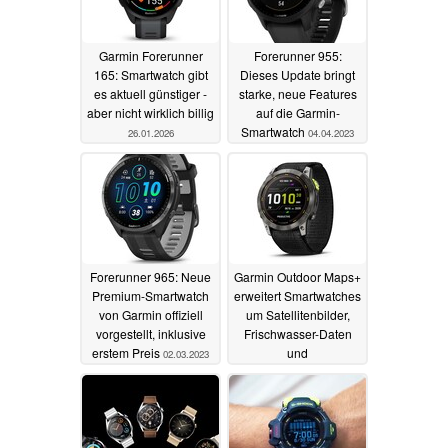
Garmin Forerunner
Forerunner 955:
165: Smartwatch gibt
Dieses Update bringt
es aktuell günstiger -
starke, neue Features
aber nicht wirklich billig
auf die Garmin-
Smartwatch
26.01.2026
04.04.2023
Forerunner 965: Neue
Garmin Outdoor Maps+
Premium-Smartwatch
erweitert Smartwatches
von Garmin offiziell
um Satellitenbilder,
vorgestellt, inklusive
Frischwasser-Daten
erstem Preis
und
02.03.2023
Grundstücksgrenzen
28.02.2023