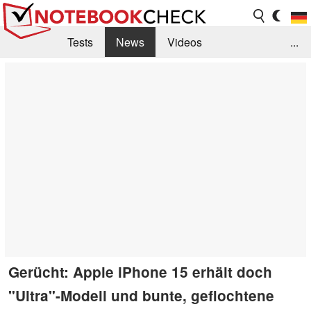
Tests
News
Videos
...
Benchmarks & Tech
Externe Tests
Kaufberatung
Deals
Suche
Jobs
Forum
Gerücht: Apple iPhone 15 erhält doch
"Ultra"-Modell und bunte, geflochtene