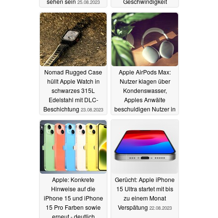
sehen sein
Geschwindigkeit
25.08.2023
24.08.2023
Nomad Rugged Case
Apple AirPods Max:
hüllt Apple Watch in
Nutzer klagen über
schwarzes 315L
Kondenswasser,
Edelstahl mit DLC-
Apples Anwälte
Beschichtung
beschuldigen Nutzer in
23.08.2023
Sammelklage
23.08.2023
Apple: Konkrete
Gerücht: Apple iPhone
Hinweise auf die
15 Ultra startet mit bis
iPhone 15 und iPhone
zu einem Monat
15 Pro Farben sowie
Verspätung
22.08.2023
erneut - deutlich