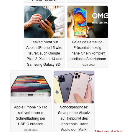
höhere Preise
23.08.2023
Leaker: Nicht nur
Geleakte Samsung-
Apples iPhone 15 wird
Präsentation zeigt
teurer, auch Google
Pläne für ein komplett
Pixel 8, Xiaomi 14 und
randloses Smartphone
Samsung Galaxy S24
19.08.2023
20.08.2023
Apple iPhone 15 Pro
Schockprognose:
soll verbesserte
Smartphone-Absatz
Schnellladung per
auf Tiefpunkt des
USB-C erhalten
Jahrzehnts - kann
Apple den Markt
18.08.2023
Weitere Artikel