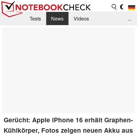
Tests
News
Videos
...
Benchmarks & Tech
Externe Tests
Kaufberatung
Deals
Suche
Jobs
Forum
Gerücht: Apple iPhone 16 erhält Graphen-
Kühlkörper, Fotos zeigen neuen Akku aus