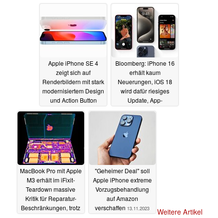
Smartphones
weiteren Design-Fail
15.11.2023
15.11.2023
Apple iPhone SE 4
Bloomberg: iPhone 16
zeigt sich auf
erhält kaum
Renderbildern mit stark
Neuerungen, iOS 18
modernisiertem Design
wird dafür riesiges
und Action Button
Update, App-
Sideloading startet
14.11.2023
noch 2024
13.11.2023
MacBook Pro mit Apple
"Geheimer Deal" soll
M3 erhält im iFixit-
Apple iPhone extreme
Teardown massive
Vorzugsbehandlung
Kritik für Reparatur-
auf Amazon
Beschränkungen, trotz
verschaffen
13.11.2023
Weitere Artikel
modularem Aufbau