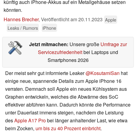
künftig auch iPhone-Akkus auf ein Metallgehäuse setzen
könnten.
Hannes Brecher
,
Veröffentlicht am
20.11.2023
Apple
Leaks / Rumors
iPhone
Jetzt mitmachen:
Unsere große
Umfrage zur
Servicezufriedenheit
bei Laptops und
Smartphones 2026
Der meist sehr gut informierte Leaker
@KosutamiSan
hat
einige neue, spannende Details zum Apple iPhone 16
verraten. Demnach soll Apple ein neues Kühlsystem aus
Graphen entwickeln, welches die Abwärme des SoC
effektiver abführen kann. Dadurch könnte die Performance
unter Dauerlast immens steigen, nachdem die Leistung
des
Apple A17 Pro
bei länger anhaltender Last, wie etwa
beim Zocken,
um bis zu 40 Prozent einbricht
.