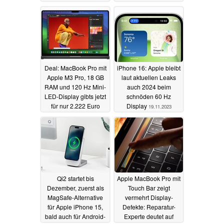
Apple M3 erhalten
21.11.2023
Deal: MacBook Pro mit
iPhone 16: Apple bleibt
Apple M3 Pro, 18 GB
laut aktuellen Leaks
RAM und 120 Hz Mini-
auch 2024 beim
LED-Display gibts jetzt
schnöden 60 Hz
für nur 2.222 Euro
Display
19.11.2023
20.11.2023
Qi2 startet bis
Apple MacBook Pro mit
Dezember, zuerst als
Touch Bar zeigt
MagSafe-Alternative
vermehrt Display-
für Apple iPhone 15,
Defekte: Reparatur-
bald auch für Android-
Experte deutet auf