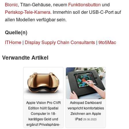
Bionic
, Titan-Gehäuse, neuem
Funktionsbutton
und
Periskop-Tele-Kamera
. Immerhin soll der USB-C-Port auf
allen Modellen verfügbar sein.
Quelle(n)
ITHome
|
Display Supply Chain Consultants
|
9to5Mac
Verwandte Artikel
Apple Vision Pro CVR
Astropad Darkboard
Edition hüllt Spatial
verspricht komfortables
Computer in 18-
Zeichnen am Apple
karätiges Gold und
iPad
29.06.2023
ergänzt Privatsphäre-