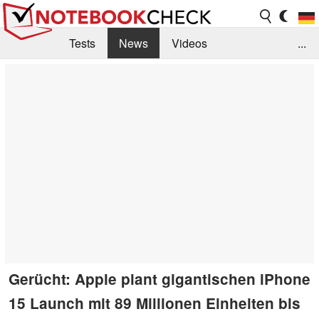
Tests
News
Videos
...
Benchmarks & Tech
Externe Tests
Kaufberatung
Deals
Suche
Jobs
Forum
Gerücht: Apple plant gigantischen iPhone
15 Launch mit 89 Millionen Einheiten bis