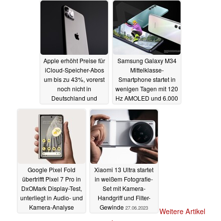
Apple erhöht Preise für
Samsung Galaxy M34
iCloud-Speicher-Abos
Mittelklasse-
um bis zu 43%, vorerst
Smartphone startet in
noch nicht in
wenigen Tagen mit 120
Deutschland und
Hz AMOLED und 6.000
Österreich
mAh Akku
27.06.2023
27.06.2023
Google Pixel Fold
Xiaomi 13 Ultra startet
übertrifft Pixel 7 Pro in
in weißem Fotografie-
DxOMark Display-Test,
Set mit Kamera-
unterliegt in Audio- und
Handgriff und Filter-
Kamera-Analyse
Gewinde
27.06.2023
Weitere Artikel
27.06.2023