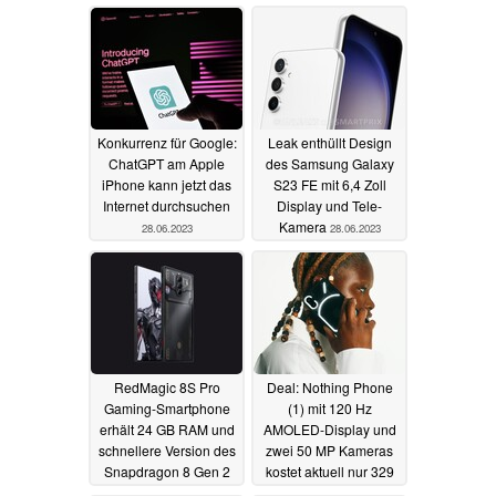
Visier
30.06.2023
Konkurrenz für Google:
Leak enthüllt Design
ChatGPT am Apple
des Samsung Galaxy
iPhone kann jetzt das
S23 FE mit 6,4 Zoll
Internet durchsuchen
Display und Tele-
Kamera
28.06.2023
28.06.2023
RedMagic 8S Pro
Deal: Nothing Phone
Gaming-Smartphone
(1) mit 120 Hz
erhält 24 GB RAM und
AMOLED-Display und
schnellere Version des
zwei 50 MP Kameras
Snapdragon 8 Gen 2
kostet aktuell nur 329
Euro
27.06.2023
27.06.2023