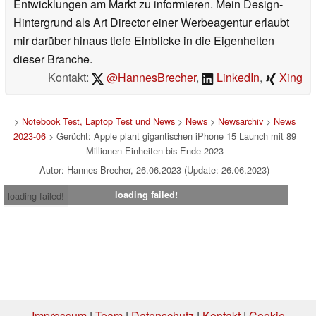
Entwicklungen am Markt zu informieren. Mein Design-
Hintergrund als Art Director einer Werbeagentur erlaubt
mir darüber hinaus tiefe Einblicke in die Eigenheiten
dieser Branche.
Kontakt:
@HannesBrecher
,
LinkedIn
,
Xing
>
Notebook Test, Laptop Test und News
>
News
>
Newsarchiv
>
News
2023-06
> Gerücht: Apple plant gigantischen iPhone 15 Launch mit 89
Millionen Einheiten bis Ende 2023
Autor: Hannes Brecher, 26.06.2023 (Update: 26.06.2023)
loading failed!
loading failed!
Impressum
|
Team
|
Datenschutz
|
Kontakt
|
Cookie