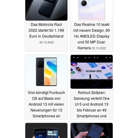
Das Motorola Razr
Das Realme 10 leakt
2022 startet für 1.199
mit neuem Design, 90
Euro in Deutschland
Hz AMOLED-Display
und 50 MP Dual-
25.10.2022
Kamera
25.10.2022
Vivo kündigt Funtouch
Rollout-Zeitplan:
OS auf Basis von
Samsung verteilt One
Android 13 mit vielen
UI 5 und Android 13
Neuerungen für 13
bis Februar an 49
Smartphones an
Smartphones und
Tablets
25.10.2022
25.10.2022