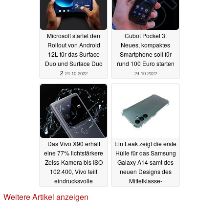
Microsoft startet den
Cubot Pocket 3:
Rollout von Android
Neues, kompaktes
12L für das Surface
Smartphone soll für
Duo und Surface Duo
rund 100 Euro starten
2
24.10.2022
24.10.2022
Das Vivo X90 erhält
Ein Leak zeigt die erste
eine 77% lichtstärkere
Hülle für das Samsung
Zeiss-Kamera bis ISO
Galaxy A14 samt des
102.400, Vivo teilt
neuen Designs des
eindrucksvolle
Mittelklasse-
Sample-Fotos
Smartphones
24.10.2022
24.10.2022
Weitere Artikel anzeigen