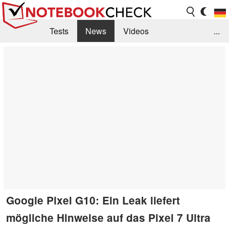
Tests
News
Videos
...
Benchmarks & Tech
Externe Tests
Kaufberatung
Deals
Suche
Jobs
Forum
Google Pixel G10: Ein Leak liefert
mögliche Hinweise auf das Pixel 7 Ultra