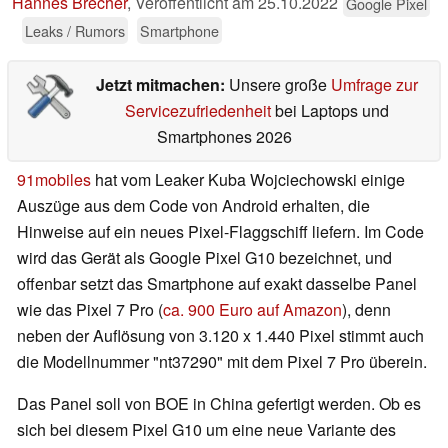
Hannes Brecher
,
Veröffentlicht am
25.10.2022
Google Pixel
Leaks / Rumors
Smartphone
Jetzt mitmachen:
Unsere große
Umfrage zur
Servicezufriedenheit
bei Laptops und
Smartphones 2026
91mobiles
hat vom Leaker Kuba Wojciechowski einige
Auszüge aus dem Code von Android erhalten, die
Hinweise auf ein neues Pixel-Flaggschiff liefern. Im Code
wird das Gerät als Google Pixel G10 bezeichnet, und
offenbar setzt das Smartphone auf exakt dasselbe Panel
wie das Pixel 7 Pro (
ca. 900 Euro auf Amazon
), denn
neben der Auflösung von 3.120 x 1.440 Pixel stimmt auch
die Modellnummer "nt37290" mit dem Pixel 7 Pro überein.
Das Panel soll von BOE in China gefertigt werden. Ob es
sich bei diesem Pixel G10 um eine neue Variante des