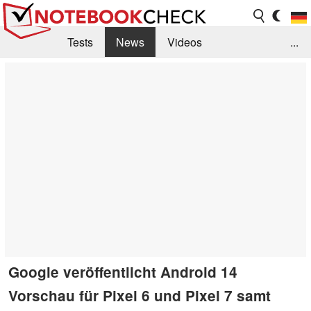
Tests
News
Videos
...
Benchmarks & Tech
Externe Tests
Kaufberatung
Deals
Suche
Jobs
Forum
Google veröffentlicht Android 14
Vorschau für Pixel 6 und Pixel 7 samt