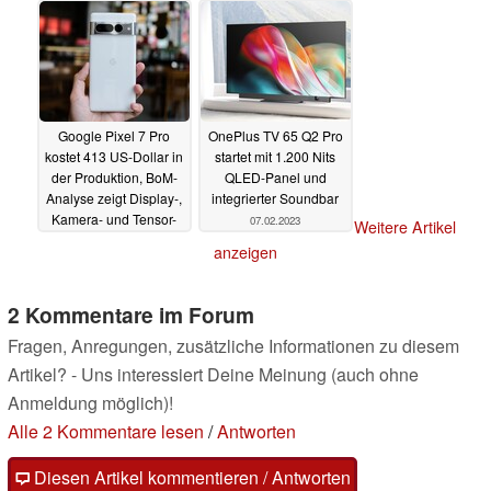
Google Pixel 7 Pro
OnePlus TV 65 Q2 Pro
kostet 413 US-Dollar in
startet mit 1.200 Nits
der Produktion, BoM-
QLED-Panel und
Analyse zeigt Display-,
integrierter Soundbar
Kamera- und Tensor-
07.02.2023
Weitere Artikel
Kosten
08.02.2023
anzeigen
2 Kommentare im Forum
Fragen, Anregungen, zusätzliche Informationen zu diesem
Artikel? - Uns interessiert Deine Meinung (auch ohne
Anmeldung möglich)!
Alle 2 Kommentare lesen
/
Antworten
Diesen Artikel kommentieren / Antworten