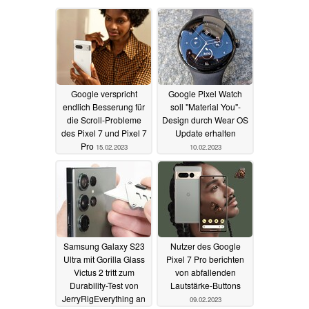
Google verspricht
Google Pixel Watch
endlich Besserung für
soll "Material You"-
die Scroll-Probleme
Design durch Wear OS
des Pixel 7 und Pixel 7
Update erhalten
Pro
15.02.2023
10.02.2023
Samsung Galaxy S23
Nutzer des Google
Ultra mit Gorilla Glass
Pixel 7 Pro berichten
Victus 2 tritt zum
von abfallenden
Durability-Test von
Lautstärke-Buttons
JerryRigEverything an
09.02.2023