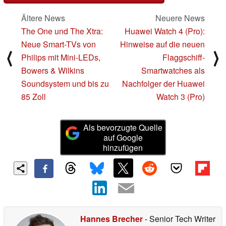
Ältere News
Neuere News
The One und The Xtra:
Huawei Watch 4 (Pro):
Neue Smart-TVs von
Hinweise auf die neuen
⟨
⟩
Philips mit Mini-LEDs,
Flaggschiff-
Bowers & Wilkins
Smartwatches als
Soundsystem und bis zu
Nachfolger der Huawei
85 Zoll
Watch 3 (Pro)
Als bevorzugte Quelle
auf Google
hinzufügen
Hannes Brecher
- Senior Tech Writer