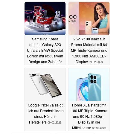
09.02.2023
Samsung Korea
Vivo Y100 leakt auf
enthüllt Galaxy S23
Promo-Material mit 64
Ultra als BMW Special
MP Triple-Kamera und
Edition mit exklusivem
1.300 Nits AMOLED-
Design und Zubehör
Display
09.02.2023
09.02.2023
Google Pixel 7a zeigt
Honor X8a startet mit
sich auf Renderbildern
100 MP Triple-Kamera
eines Hüllen-
und 90 Hz 1.080p+-
Herstellers
Display in die
09.02.2023
Mittelklasse
08.02.2023