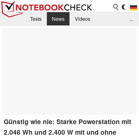
Tests
News
Videos
...
Benchmarks & Tech
Externe Tests
Kaufberatung
Deals
Suche
Jobs
Forum
Günstig wie nie: Starke Powerstation mit
2.048 Wh und 2.400 W mit und ohne