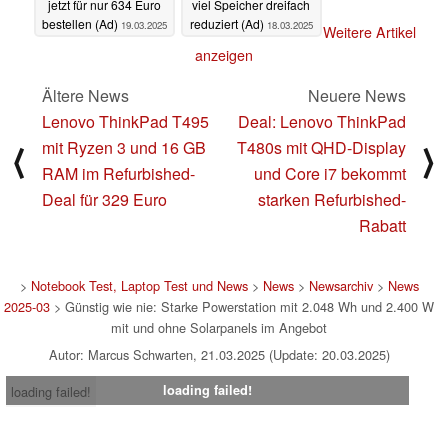
jetzt für nur 634 Euro
viel Speicher dreifach
bestellen (Ad)
reduziert (Ad)
19.03.2025
18.03.2025
Weitere Artikel
anzeigen
Ältere News
Neuere News
Lenovo ThinkPad T495
Deal: Lenovo ThinkPad
mit Ryzen 3 und 16 GB
T480s mit QHD-Display
⟨
⟩
RAM im Refurbished-
und Core i7 bekommt
Deal für 329 Euro
starken Refurbished-
Rabatt
>
Notebook Test, Laptop Test und News
>
News
>
Newsarchiv
>
News
2025-03
> Günstig wie nie: Starke Powerstation mit 2.048 Wh und 2.400 W
mit und ohne Solarpanels im Angebot
Autor: Marcus Schwarten, 21.03.2025 (Update: 20.03.2025)
loading failed!
loading failed!