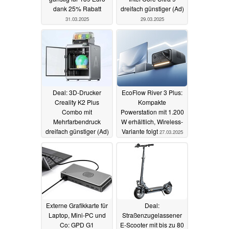
dank 25% Rabatt
dreifach günstiger (Ad)
31.03.2025
29.03.2025
Deal: 3D-Drucker
EcoFlow River 3 Plus:
Creality K2 Plus
Kompakte
Combo mit
Powerstation mit 1.200
Mehrfarbendruck
W erhältlich, Wireless-
dreifach günstiger (Ad)
Variante folgt
27.03.2025
28.03.2025
Externe Grafikkarte für
Deal:
Laptop, Mini-PC und
Straßenzugelassener
Co: GPD G1
E-Scooter mit bis zu 80