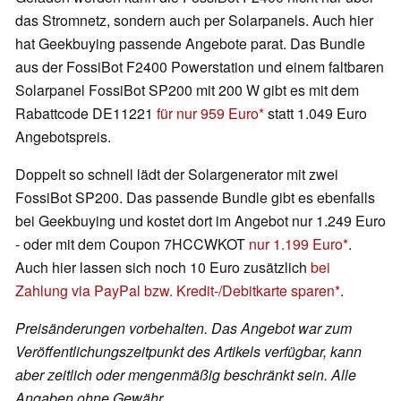
das Stromnetz, sondern auch per Solarpanels. Auch hier
hat Geekbuying passende Angebote parat. Das Bundle
aus der FossiBot F2400 Powerstation und einem faltbaren
Solarpanel FossiBot SP200 mit 200 W gibt es mit dem
Rabattcode DE11221
für nur 959 Euro
statt 1.049 Euro
Angebotspreis.
Doppelt so schnell lädt der Solargenerator mit zwei
FossiBot SP200. Das passende Bundle gibt es ebenfalls
bei Geekbuying und kostet dort im Angebot nur 1.249 Euro
- oder mit dem Coupon 7HCCWKOT
nur 1.199 Euro
.
Auch hier lassen sich noch 10 Euro zusätzlich
bei
Zahlung via PayPal bzw. Kredit-/Debitkarte sparen
.
Preisänderungen vorbehalten. Das Angebot war zum
Veröffentlichungszeitpunkt des Artikels verfügbar, kann
aber zeitlich oder mengenmäßig beschränkt sein. Alle
Angaben ohne Gewähr.