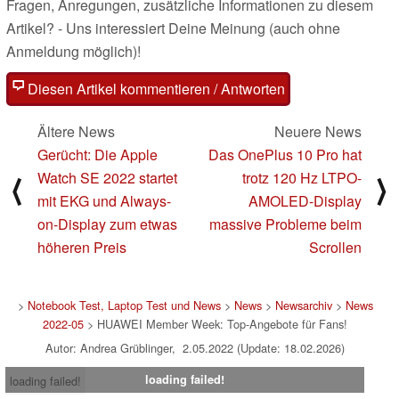
Fragen, Anregungen, zusätzliche Informationen zu diesem
Artikel? - Uns interessiert Deine Meinung (auch ohne
Anmeldung möglich)!
Diesen Artikel kommentieren / Antworten
Ältere News
Neuere News
Gerücht: Die Apple
Das OnePlus 10 Pro hat
Watch SE 2022 startet
trotz 120 Hz LTPO-
⟨
⟩
mit EKG und Always-
AMOLED-Display
on-Display zum etwas
massive Probleme beim
höheren Preis
Scrollen
>
Notebook Test, Laptop Test und News
>
News
>
Newsarchiv
>
News
2022-05
> HUAWEI Member Week: Top-Angebote für Fans!
Autor: Andrea Grüblinger, 2.05.2022 (Update: 18.02.2026)
loading failed!
loading failed!