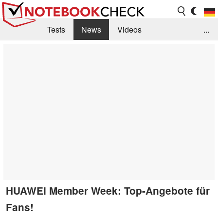
Tests
News
Videos
...
Benchmarks & Tech
Externe Tests
Kaufberatung
Deals
Suche
Jobs
Forum
HUAWEI Member Week: Top-Angebote für
Fans!