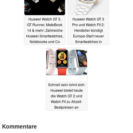
Huawei Watch GT 3,
Huawei Watch GT 3
GT Runner, MateBook
Pro und Watch Fit 2:
14 & mehr: Zahlreiche
Hersteller kündigt
Huawei Smartwatches,
Europa-Start neuer
Notebooks und Co
Smartwatches in
reduziert
wenigen Tagen an
16.05.2022
16.05.2022
Schnell sein lohnt sich:
Huawei bietet heute
die Watch GT 2 und
Watch Fit zu Allzeit-
Bestpreisen an
07.05.2022
Kommentare