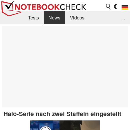
Tests
News
Videos
...
Benchmarks & Tech
Externe Tests
Kaufberatung
Deals
Suche
Jobs
Forum
Halo-Serie nach zwei Staffeln eingestellt