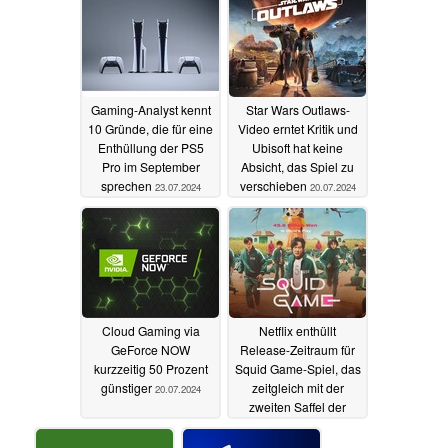
Gaming-Analyst kennt
Star Wars Outlaws-
10 Gründe, die für eine
Video erntet Kritik und
Enthüllung der PS5
Ubisoft hat keine
Pro im September
Absicht, das Spiel zu
sprechen
verschieben
23.07.2024
20.07.2024
Cloud Gaming via
Netflix enthüllt
GeForce NOW
Release-Zeitraum für
kurzzeitig 50 Prozent
Squid Game-Spiel, das
günstiger
zeitgleich mit der
20.07.2024
zweiten Saffel der
Serie erscheinen soll
20.07.2024