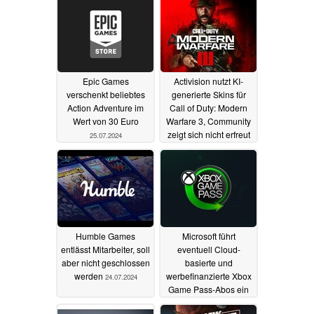
Epic Games
Activision nutzt KI-
verschenkt beliebtes
generierte Skins für
Action Adventure im
Call of Duty: Modern
Wert von 30 Euro
Warfare 3, Community
zeigt sich nicht erfreut
25.07.2024
25.07.2024
Humble Games
Microsoft führt
entlässt Mitarbeiter, soll
eventuell Cloud-
aber nicht geschlossen
basierte und
werden
werbefinanzierte Xbox
24.07.2024
Game Pass-Abos ein
23.07.2024