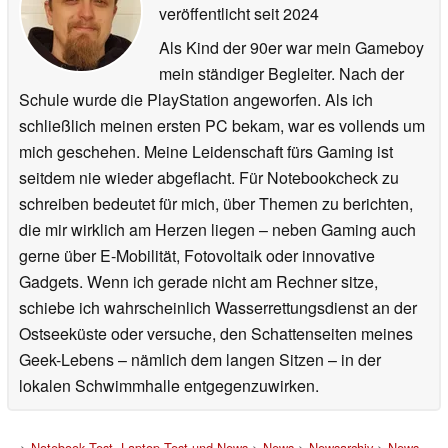
veröffentlicht
seit 2024
Als Kind der 90er war mein Gameboy
mein ständiger Begleiter. Nach der
Schule wurde die PlayStation angeworfen. Als ich
schließlich meinen ersten PC bekam, war es vollends um
mich geschehen. Meine Leidenschaft fürs Gaming ist
seitdem nie wieder abgeflacht. Für Notebookcheck zu
schreiben bedeutet für mich, über Themen zu berichten,
die mir wirklich am Herzen liegen – neben Gaming auch
gerne über E-Mobilität, Fotovoltaik oder innovative
Gadgets. Wenn ich gerade nicht am Rechner sitze,
schiebe ich wahrscheinlich Wasserrettungsdienst an der
Ostseeküste oder versuche, den Schattenseiten meines
Geek-Lebens – nämlich dem langen Sitzen – in der
lokalen Schwimmhalle entgegenzuwirken.
>
Notebook Test, Laptop Test und News
>
News
>
Newsarchiv
>
News