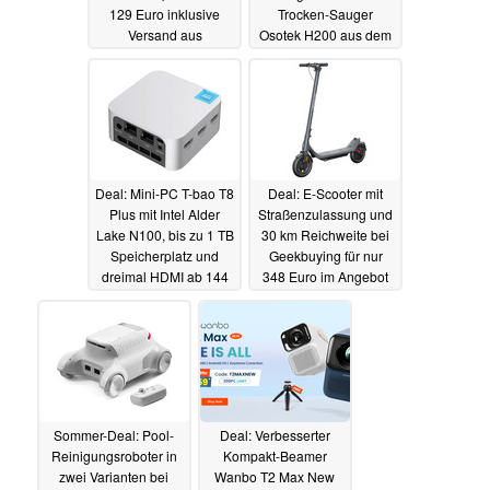
129 Euro inklusive
Trocken-Sauger
Versand aus
Osotek H200 aus dem
europäischem Lager
Xiaomi-Universum
(Ad)
stark reduziert (Ad)
11.08.2023
10.08.2023
Deal: Mini-PC T-bao T8
Deal: E-Scooter mit
Plus mit Intel Alder
Straßenzulassung und
Lake N100, bis zu 1 TB
30 km Reichweite bei
Speicherplatz und
Geekbuying für nur
dreimal HDMI ab 144
348 Euro im Angebot
Euro im Angebot (Ad)
(Ad)
04.08.2023
08.08.2023
Sommer-Deal: Pool-
Deal: Verbesserter
Reinigungsroboter in
Kompakt-Beamer
zwei Varianten bei
Wanbo T2 Max New