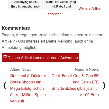
Geekbuying ab 250
startet bei Geekbuying
Euro im Angebot (Ad)
mit Rabatt und
Weitere Artikel
Geschenk (Ad)
27.07.2023
anzeigen
25.07.2023
Kommentare
Fragen, Anregungen, zusätzliche Informationen zu diesem
Artikel? - Uns interessiert Deine Meinung (auch ohne
Anmeldung möglich)!
Diesen Artikel kommentieren / Antworten
Ältere News
Neuere News
Remnant 2: Düsterer
Deal: Fossil Gen 5, Gen 5E
Souls-Shooter ein
und Gen 5 LTE
⟨
⟩
Mega-Erfolg, schon
Smartwatches gibts jetzt für
über 1 Million Spiele
nur 109 Euro
verkauft