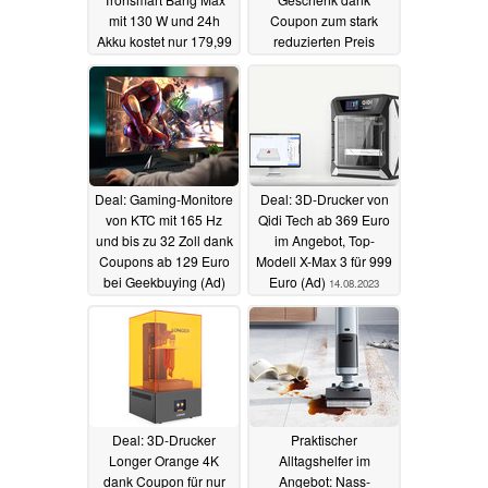
mit 130 W und 24h
Coupon zum stark
Akku kostet nur 179,99
reduzierten Preis
Euro (Ad)
erhältlich (Ad)
22.08.2023
17.08.2023
Deal: Gaming-Monitore
Deal: 3D-Drucker von
von KTC mit 165 Hz
Qidi Tech ab 369 Euro
und bis zu 32 Zoll dank
im Angebot, Top-
Coupons ab 129 Euro
Modell X-Max 3 für 999
bei Geekbuying (Ad)
Euro (Ad)
14.08.2023
16.08.2023
Deal: 3D-Drucker
Praktischer
Longer Orange 4K
Alltagshelfer im
dank Coupon für nur
Angebot: Nass-