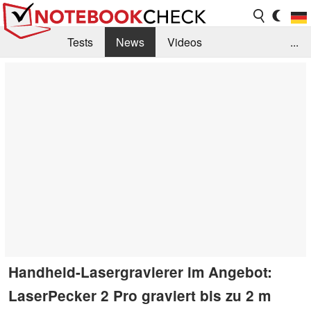
Tests
News
Videos
...
Benchmarks & Tech
Externe Tests
Kaufberatung
Deals
Suche
Jobs
Forum
Handheld-Lasergravierer im Angebot:
LaserPecker 2 Pro graviert bis zu 2 m