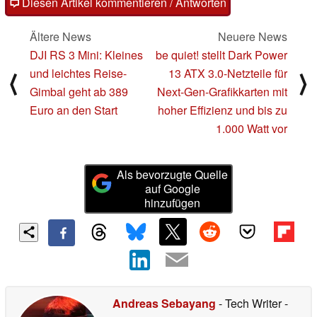
Diesen Artikel kommentieren / Antworten
Ältere News
Neuere News
DJI ‎RS ‎3 Mini: Kleines
be quiet! stellt Dark Power
und leichtes Reise-
13 ATX 3.0-Netzteile für
⟨
⟩
Gimbal geht ab 389
Next-Gen-Grafikkarten mit
Euro an den Start
hoher Effizienz und bis zu
1.000 Watt vor
Als bevorzugte Quelle
auf Google
hinzufügen
Andreas Sebayang
- Tech Writer
-