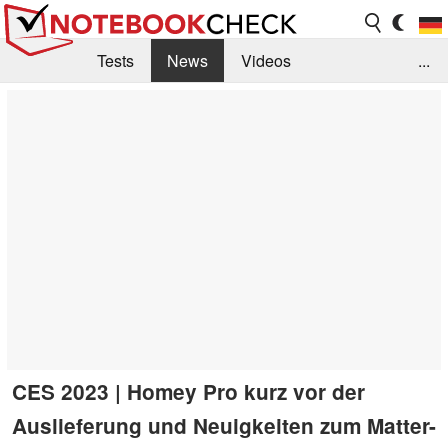
Tests
News
Videos
...
Benchmarks & Tech
Externe Tests
Kaufberatung
Deals
Suche
Jobs
Forum
CES 2023 | Homey Pro kurz vor der
Auslieferung und Neuigkeiten zum Matter-