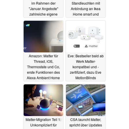
im Rahmen der
Standleuchten mit
"Januar Angebote"
Anbindung an Ikea
zahlreiche eigene
Home smart und
Produkte
dynamischen
11.01.2023
Lichteffekten
10.01.2023
Amazon: Matter für
Eve: Bestseller bald ab
Thread, iOS,
Werk Matter-
Thermostate und Co,
kompatibel und -
erste Funktionen des
zertifiziert, dazu Eve
Alexa Ambient Home
MotionBlinds
Dev Kits in der Preview
Neuheiten
04.01.2023
06.01.2023
Matter-Migration Teil 1:
CSA launcht Matter,
Unkompliziert für
spricht über Updates