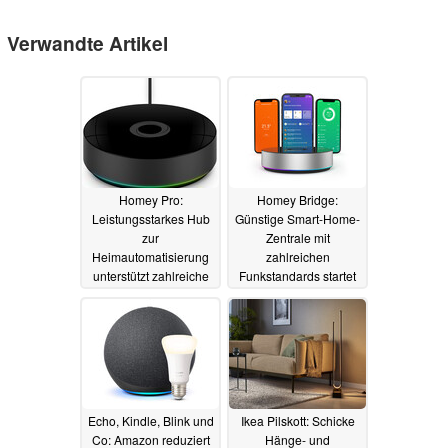
Verwandte Artikel
Homey Pro:
Homey Bridge:
Leistungsstarkes Hub
Günstige Smart-Home-
zur
Zentrale mit
Heimautomatisierung
zahlreichen
unterstützt zahlreiche
Funkstandards startet
Standards, auch IR
in den Verkauf
07.03.2023
und Matter
31.07.2023
Echo, Kindle, Blink und
Ikea Pilskott: Schicke
Co: Amazon reduziert
Hänge- und