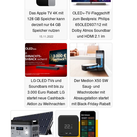
Das Apple TV 4K mit
OLED+-TV-Flaggschiff
128 GB Speicher kann
zum Bestpreis: Philips
derzeit nur 64 GB
65OLED937/12 mit
Speicher nutzen
Dolby Atmos Soundbar
und HDMI 2.1 im
15.11.2022
Angebot
15.11.2022
LG OLED-TVs und
Der Medion X50 SW
Soundbars mit bis zu
Saug- und
3.000 Euro Rabatt: LG
Wischroboter mit
startet neue Cashback-
Absaugstation startet
Aktion zu Weihnachten
mit Black-Friday-Rabatt
14.11.2022
14.11.2022