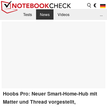
Tests
News
Videos
...
Benchmarks & Tech
Externe Tests
Kaufberatung
Deals
Suche
Jobs
Forum
Hoobs Pro: Neuer Smart-Home-Hub mit
Matter und Thread vorgestellt,