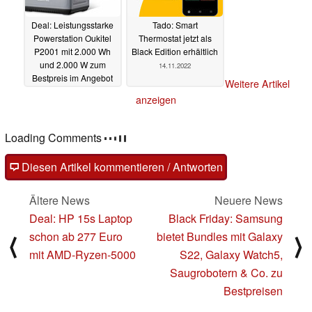
Deal: Leistungsstarke
Tado: Smart
Powerstation Oukitel
Thermostat jetzt als
P2001 mit 2.000 Wh
Black Edition erhältlich
und 2.000 W zum
14.11.2022
Bestpreis im Angebot
Weitere Artikel
14.11.2022
anzeigen
Loading Comments
Diesen Artikel kommentieren / Antworten
Ältere News
Neuere News
Deal: HP 15s Laptop
Black Friday: Samsung
schon ab 277 Euro
bietet Bundles mit Galaxy
⟨
⟩
mit AMD-Ryzen-5000
S22, Galaxy Watch5,
Saugrobotern & Co. zu
Bestpreisen