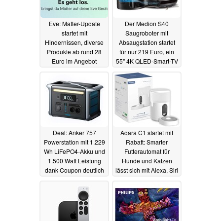
Eve: Matter-Update
Der Medion S40
startet mit
Saugroboter mit
Hindernissen, diverse
Absaugstation startet
Produkte ab rund 28
für nur 219 Euro, ein
Euro im Angebot
55" 4K QLED-Smart-TV
für 399 Euro
13.12.2022
21.11.2022
Deal: Anker 757
Aqara C1 startet mit
Powerstation mit 1.229
Rabatt: Smarter
Wh LiFePO4-Akku und
Futterautomat für
1.500 Watt Leistung
Hunde und Katzen
dank Coupon deutlich
lässt sich mit Alexa, Siri
günstiger
und Co steuern
15.11.2022
15.11.2022