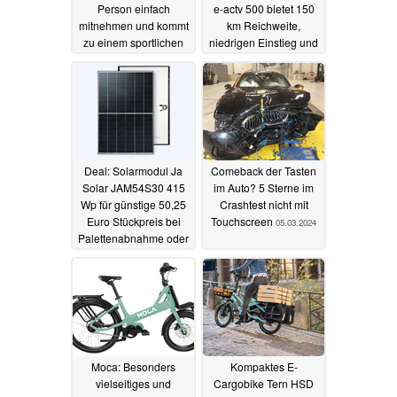
Person einfach
e-actv 500 bietet 150
mitnehmen und kommt
km Reichweite,
zu einem sportlichen
niedrigen Einstieg und
Preis
Drehmomentsensor
16.07.2024
05.03.2024
Deal: Solarmodul Ja
Comeback der Tasten
Solar JAM54S30 415
im Auto? 5 Sterne im
Wp für günstige 50,25
Crashtest nicht mit
Euro Stückpreis bei
Touchscreen
05.03.2024
Palettenabnahme oder
54,09 Euro für
Einzelmodule
05.03.2024
Moca: Besonders
Kompaktes E-
vielseitiges und
Cargobike Tern HSD