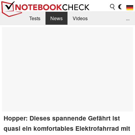
Tests
News
Videos
...
Benchmarks & Tech
Externe Tests
Kaufberatung
Deals
Suche
Jobs
Forum
Hopper: Dieses spannende Gefährt ist
quasi ein komfortables Elektrofahrrad mit