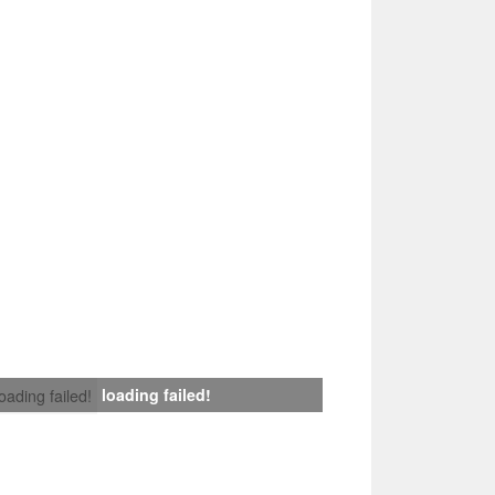
loading failed!
loading failed!