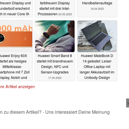
btreuem Display und
farbtreuem Display
Handballenauflage
underbolt erscheint
startet mit drei Intel-
19.04.2023
h in neuer Core i9-
Prozessoren
20.05.2023
Version
21.05.2023
uawei Enjoy 60X
Huawei Smart Band 8
Huawei MateBook D
tartet als riesiges
startet mit brandneuem
14 getestet: Leiser
Mittelklasse-
Design, NFC und
Office-Laptop mit
artphone mit 7 Zoll
Sensor-Upgrades
langer Akkulaufzeit im
isplay, Notch und
Unibody-Design
17.04.2023
7.000 mAh Akku
17.04.2023
re Artikel anzeigen
17.04.2023
n zu diesem Artikel? - Uns interessiert Deine Meinung