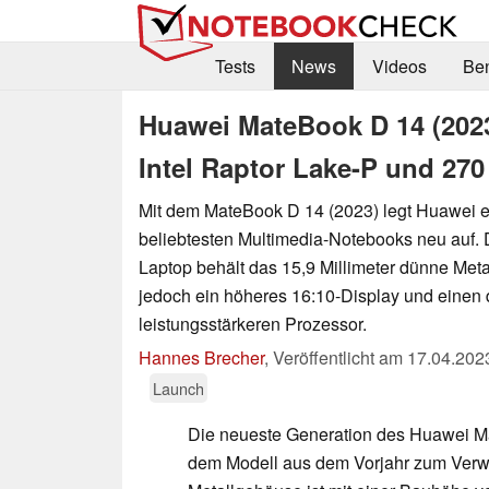
Tests
News
Videos
Be
Huawei MateBook D 14 (2023)
Intel Raptor Lake-P und 27
Mit dem MateBook D 14 (2023) legt Huawei e
beliebtesten Multimedia-Notebooks neu auf. D
Laptop behält das 15,9 Millimeter dünne Meta
jedoch ein höheres 16:10-Display und einen 
leistungsstärkeren Prozessor.
Hannes Brecher
,
Veröffentlicht am
17.04.202
Launch
Die neueste Generation des Huawei M
dem Modell aus dem Vorjahr zum Verw