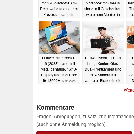
mit 270-Meter-WLAN-
Notebook mit Core i9
far
Reichweite und neuem
startet mit Geschenken
Th
Prozessor startet in
wie einem Monitor in
auc
Deutschland zum
den Verkauf
04.06.2023
Vorzugspreis
24.11.2023
Huawei MateBook D
Huawei Nova 11 Ultra
H
16 (2023) startet mit
bringt Kunlun-Glas,
s
Metallgehäuse, 16:10-
Dual-Frontkamera und
Display und Intel Core
f/1.4 Kamera mit
Sm
i9-13900H
variabler Blende in die
D
17.04.2023
Mittelklasse
17.04.2023
Weite
Kommentare
Fragen, Anregungen, zusätzliche Informatione
(auch ohne Anmeldung möglich)!