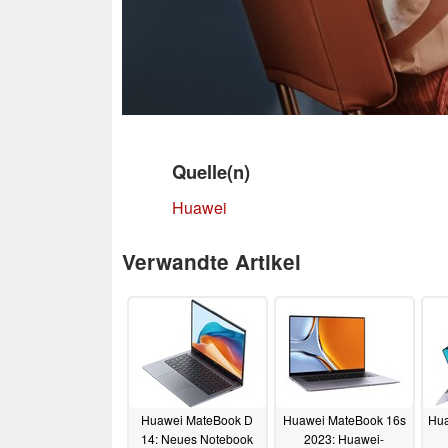
Quelle(n)
Huawei
Verwandte Artikel
Huawei MateBook D
Huawei MateBook 16s
Hua
14: Neues Notebook
2023: Huawei-