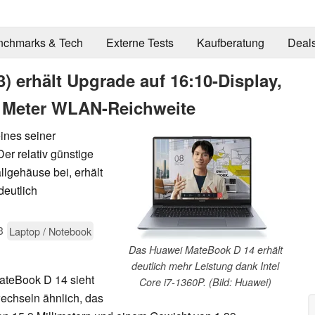
nchmarks & Tech
Externe Tests
Kaufberatung
Deal
 erhält Upgrade auf 16:10-Display,
0 Meter WLAN-Reichweite
ines seiner
er relativ günstige
llgehäuse bei, erhält
deutlich
3
Laptop / Notebook
Das Huawei MateBook D 14 erhält
deutlich mehr Leistung dank Intel
ateBook D 14 sieht
Core i7-1360P. (Bild: Huawei)
echseln ähnlich, das