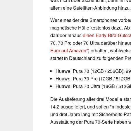
was nicht überraschend ist, denn im Ve
allem eine Satelliten-Anbindung hinzu, d
Wer eines der drei Smartphones vorbes
magnetische Hülle kostenlos dazu. Ab
darüber hinaus
einen Early-Bird-Gutsc
70, 70 Pro oder 70 Ultra darüber hina
Euro auf Amazon
) erhalten, wahlweis
startet in Deutschland zu folgenden Pr
Huawei Pura 70 (12GB / 256GB): 9
Huawei Pura 70 Pro (12GB / 512GB)
Huawei Pura 70 Ultra (16GB / 512GB
Die Auslieferung aller drei Modelle s
14.2 ausgeliefert, und sollen "mindest
und drei Jahre lang mit Sicherheits-Pa
Ausstattung der Pura 70-Serie haben 