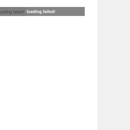
loading failed!
loading failed!