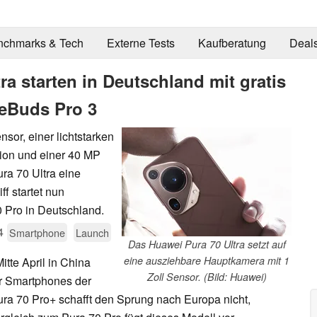
nchmarks & Tech
Externe Tests
Kaufberatung
Deal
ra starten in Deutschland mit gratis
eBuds Pro 3
sor, einer lichtstarken
ion und einer 40 MP
ra 70 Ultra eine
f startet nun
Pro in Deutschland.
4
Smartphone
Launch
Das Huawei Pura 70 Ultra setzt auf
eine ausziehbare Hauptkamera mit 1
tte April in China
Zoll Sensor. (Bild: Huawei)
ier Smartphones der
ura 70 Pro+ schafft den Sprung nach Europa nicht,