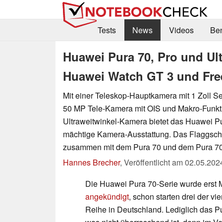
Tests
News
Videos
Be
Huawei Pura 70, Pro und Ult
Huawei Watch GT 3 und Fre
Mit einer Teleskop-Hauptkamera mit 1 Zoll Sen
50 MP Tele-Kamera mit OIS und Makro-Funkt
Ultraweitwinkel-Kamera bietet das Huawei Pu
mächtige Kamera-Ausstattung. Das Flaggschif
zusammen mit dem Pura 70 und dem Pura 70 
Hannes Brecher
,
Veröffentlicht am
02.05.202
Die Huawei Pura 70-Serie wurde erst Mi
angekündigt
, schon starten drei der v
Reihe in Deutschland. Lediglich das P