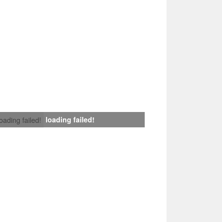
loading failed!
loading failed!