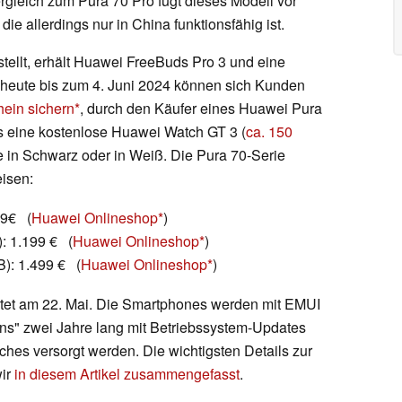
rgleich zum Pura 70 Pro fügt dieses Modell vor
ie allerdings nur in China funktionsfähig ist.
tellt, erhält Huawei FreeBuds Pro 3 und eine
 heute bis zum 4. Juni 2024 können sich Kunden
hein sichern
, durch den Käufer eines Huawei Pura
us eine kostenlose Huawei Watch GT 3 (
ca. 150
e in Schwarz oder in Weiß. Die Pura 70-Serie
eisen:
99€ (
Huawei Onlineshop
)
: 1.199 € (
Huawei Onlineshop
)
): 1.499 € (
Huawei Onlineshop
)
tartet am 22. Mai. Die Smartphones werden mit EMUI
ens" zwei Jahre lang mit Betriebssystem-Updates
tches versorgt werden. Die wichtigsten Details zur
wir
in diesem Artikel zusammengefasst
.