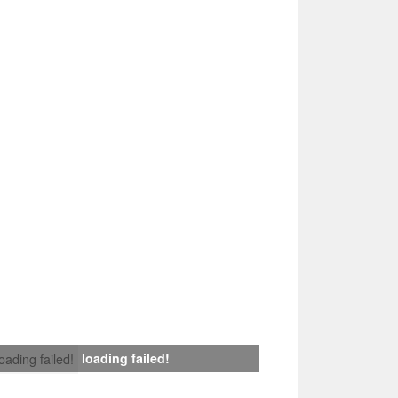
loading failed!
loading failed!