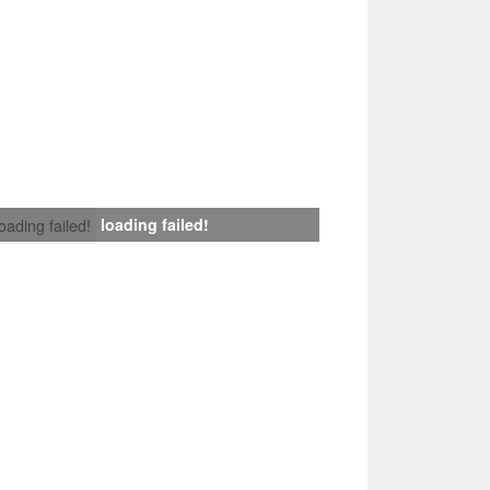
loading failed!
loading failed!