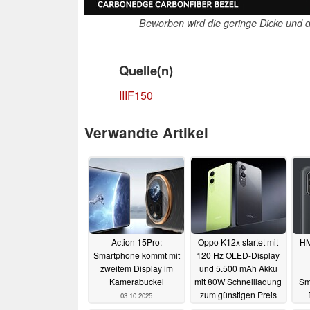
Beworben wird die geringe Dicke und d
Quelle(n)
IIIF150
Verwandte Artikel
Action 15Pro:
Oppo K12x startet mit
HM
Smartphone kommt mit
120 Hz OLED-Display
zweitem Display im
und 5.500 mAh Akku
Kamerabuckel
mit 80W Schnellladung
Sm
zum günstigen Preis
03.10.2025
14.05.2024