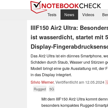
Tests
News
Videos
Be
IIIF150 Air2 Ultra: Besond
ist wasserdicht, startet mit
Display-Fingerabdrucksens
Das Air2 Ultra ist ein dünnes Smartphone, 
Schäden durch Staub, Wasser und Stürzen ges
Modell bringt eine gute Ausstattung mit, der 
in das Display integriert.
Silvio Werner
,
Veröffentlicht am
12.05.2024

Rugged
5G
Mit dem IIIF150 Air2 Ultra kommt dem
besonders kompaktes Rugged-Smartph