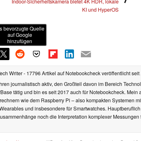
Indoor-Sicherheitskamera bietet 4K HDR, lokale
KI und HyperOS
s bevorzugte Quelle
auf Google
hinzufügen
Tech Writer
- 17796 Artikel auf Notebookcheck veröffentlicht
seit
ahren journalistisch aktiv, den Großteil davon im Bereich Techn
se tätig und bin es seit 2017 auch für Notebookcheck. Mein ak
rechnern wie dem Raspberry Pi – also kompakten Systemen mit
n Wearables und insbesondere für Smartwatches. Hauptberuflich
Zusammenhänge noch die Interpretation komplexer Messungen f