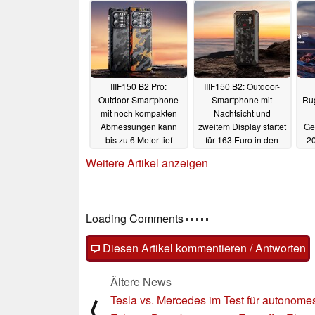
IIIF150 B2 Pro:
IIIF150 B2: Outdoor-
Outdoor-Smartphone
Smartphone mit
Rug
mit noch kompakten
Nachtsicht und
Abmessungen kann
zweitem Display startet
Ge
bis zu 6 Meter tief
für 163 Euro in den
20
tauchen
Direktimport
s
29.10.2023
18.09.2023
Weitere Artikel anzeigen
Loading Comments
Diesen Artikel kommentieren / Antworten
Ältere News
Tesla vs. Mercedes im Test für autonome
⟨