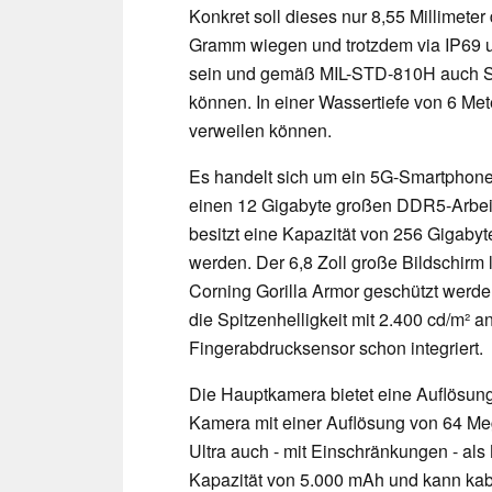
Konkret soll dieses nur 8,55 Millimeter
Gramm wiegen und trotzdem via IP69 un
sein und gemäß MIL-STD-810H auch St
können. In einer Wassertiefe von 6 Me
verweilen können.
Es handelt sich um ein 5G-Smartphon
einen 12 Gigabyte großen DDR5-Arbeit
besitzt eine Kapazität von 256 Gigabyte
werden. Der 6,8 Zoll große Bildschirm l
Corning Gorilla Armor geschützt werde
die Spitzenhelligkeit mit 2.400 cd/m² a
Fingerabdrucksensor schon integriert.
Die Hauptkamera bietet eine Auflösung 
Kamera mit einer Auflösung von 64 Mega
Ultra auch - mit Einschränkungen - als
Kapazität von 5.000 mAh und kann kab