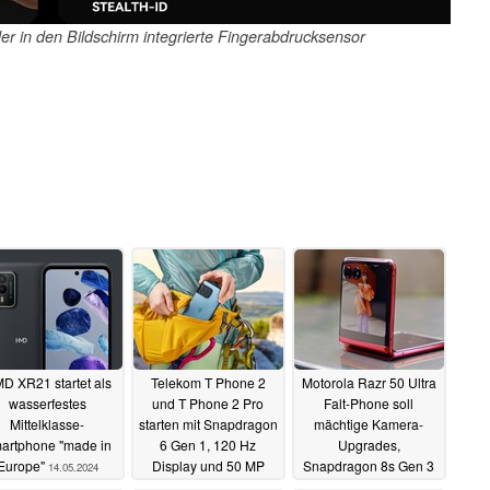
er in den Bildschirm integrierte Fingerabdrucksensor
D XR21 startet als
Telekom T Phone 2
Motorola Razr 50 Ultra
wasserfestes
und T Phone 2 Pro
Falt-Phone soll
Mittelklasse-
starten mit Snapdragon
mächtige Kamera-
artphone "made in
6 Gen 1, 120 Hz
Upgrades,
Europe"
Display und 50 MP
Snapdragon 8s Gen 3
14.05.2024
Kamera ab 199 Euro
und IPX8 erhalten