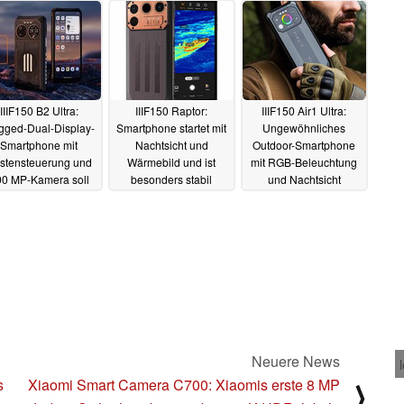
14.05.2024
13.05.2024
IIIF150 B2 Ultra:
IIIF150 Raptor:
IIIF150 Air1 Ultra:
ged-Dual-Display-
Smartphone startet mit
Ungewöhnliches
Smartphone mit
Nachtsicht und
Outdoor-Smartphone
stensteuerung und
Wärmebild und ist
mit RGB-Beleuchtung
0 MP-Kamera soll
besonders stabil
und Nachtsicht
ehr günstig starten
16.06.2023
26.03.2023
04.09.2023
Neuere News
s
Xiaomi Smart Camera C700: Xiaomis erste 8 MP
⟩