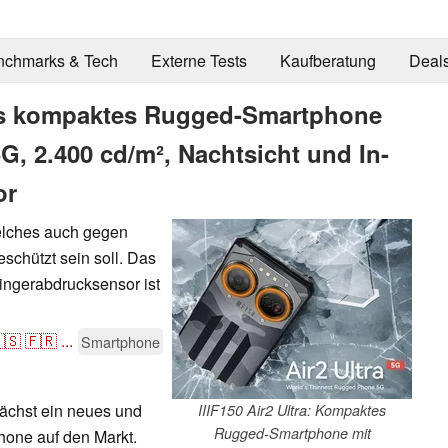
nchmarks & Tech
Externe Tests
Kaufberatung
Deal
ers kompaktes Rugged-Smartphone
 5G, 2.400 cd/m², Nachtsicht und In-
or
welches auch gegen
chützt sein soll. Das
Fingerabdrucksensor ist
🇸
🇫🇷
...
Smartphone
nächst ein neues und
IIIF150 Air2 Ultra: Kompaktes
Rugged-Smartphone mit
one auf den Markt.