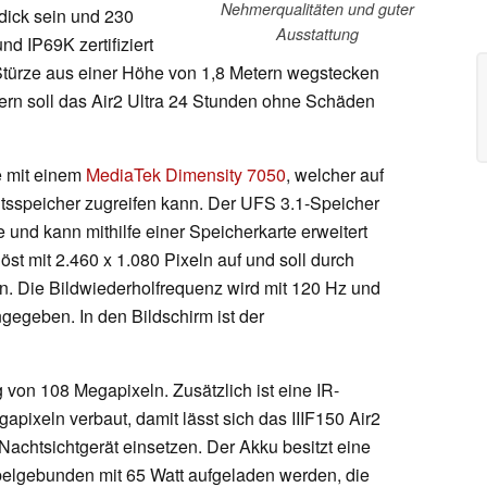
Nehmerqualitäten und guter
 dick sein und 230
Ausstattung
d IP69K zertifiziert
ürze aus einer Höhe von 1,8 Metern wegstecken
tern soll das Air2 Ultra 24 Stunden ohne Schäden
e mit einem
MediaTek Dimensity 7050
, welcher auf
sspeicher zugreifen kann. Der UFS 3.1-Speicher
 und kann mithilfe einer Speicherkarte erweitert
öst mit 2.460 x 1.080 Pixeln auf und soll durch
n. Die Bildwiederholfrequenz wird mit 120 Hz und
ngegeben. In den Bildschirm ist der
von 108 Megapixeln. Zusätzlich ist eine IR-
pixeln verbaut, damit lässt sich das IIIF150 Air2
 Nachtsichtgerät einsetzen. Der Akku besitzt eine
elgebunden mit 65 Watt aufgeladen werden, die