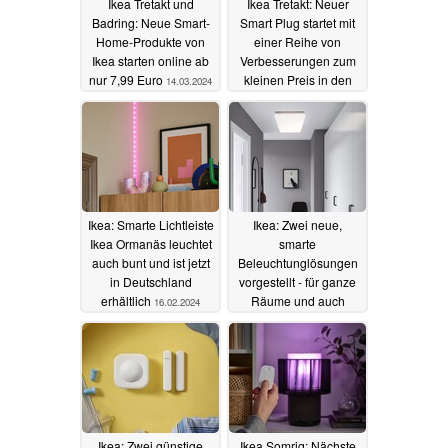
Ikea Tretakt und
Ikea Tretakt: Neuer
Badring: Neue Smart-
Smart Plug startet mit
Home-Produkte von
einer Reihe von
Ikea starten online ab
Verbesserungen zum
nur 7,99 Euro
kleinen Preis in den
14.03.2024
Verkauf
04.03.2024
Ikea: Smarte Lichtleiste
Ikea: Zwei neue,
Ikea Ormanäs leuchtet
smarte
auch bunt und ist jetzt
Beleuchtunglösungen
in Deutschland
vorgestellt - für ganze
erhältlich
Räume und auch
16.02.2024
situative Beleuchtung
06.01.2024
Ikea: Zwei günstige
Ikea Somrig: Nächste