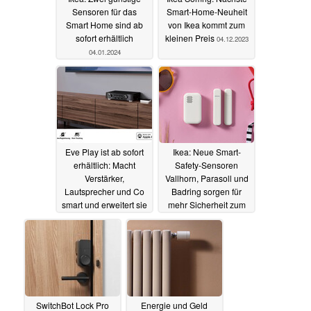
Sensoren für das
Smart-Home-Neuheit
Smart Home sind ab
von Ikea kommt zum
sofort erhältlich
kleinen Preis
04.12.2023
04.01.2024
Eve Play ist ab sofort
Ikea: Neue Smart-
erhältlich: Macht
Safety-Sensoren
Verstärker,
Vallhorn, Parasoll und
Lautsprecher und Co
Badring sorgen für
smart und erweitert sie
mehr Sicherheit zum
um AirPlay 2
kleinen Preis
30.11.2023
28.11.2023
SwitchBot Lock Pro
Energie und Geld