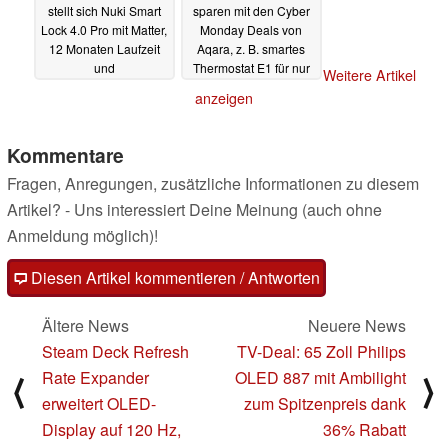
stellt sich Nuki Smart
sparen mit den Cyber
Lock 4.0 Pro mit Matter,
Monday Deals von
12 Monaten Laufzeit
Aqara, z. B. smartes
und
Thermostat E1 für nur
Weitere Artikel
Fingerabdrucksensor
44,99 Euro (Ad)
anzeigen
27.11.2023
27.11.2023
Kommentare
Fragen, Anregungen, zusätzliche Informationen zu diesem
Artikel? - Uns interessiert Deine Meinung (auch ohne
Anmeldung möglich)!
Diesen Artikel kommentieren / Antworten
Ältere News
Neuere News
Steam Deck Refresh
TV-Deal: 65 Zoll Philips
Rate Expander
OLED 887 mit Ambilight
⟨
⟩
erweitert OLED-
zum Spitzenpreis dank
Display auf 120 Hz,
36% Rabatt