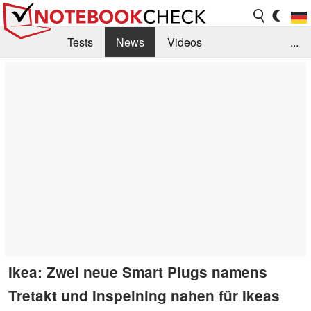
Tests
News
Videos
...
Benchmarks & Tech
Externe Tests
Kaufberatung
Deals
Suche
Jobs
Forum
Ikea: Zwei neue Smart Plugs namens
Tretakt und Inspelning nahen für Ikeas