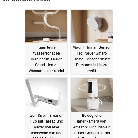
Kann teure
Xiaomi Human Sensor
Wasserschäden
Pro: Neuer Smart-
verhindern: Neuer
Home-Sensor erkennt
Smart-Home-
Personen in bis zu
Wassermelder startet
zwölf
mit Rabatt
unterschiedlichen
27.03.2025
Zonen
21.08.2024
ZeniSmart: Smarter
Bewegliche
Hub mit Thread und
Innenkamera von
Matter soll eine
Amazon: Ring Pan-Tilt
Reichweite von über
Indoor Camera startet