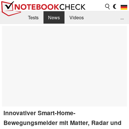
Tests
News
Videos
...
Benchmarks & Tech
Externe Tests
Kaufberatung
Deals
Suche
Jobs
Forum
Innovativer Smart-Home-
Bewegungsmelder mit Matter, Radar und