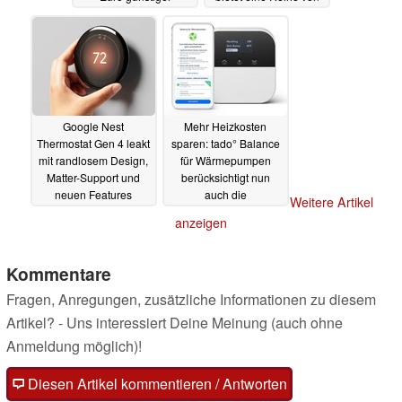
Verbesserungen
05.08.2024
04.08.2024
Google Nest
Mehr Heizkosten
Thermostat Gen 4 leakt
sparen: tado° Balance
mit randlosem Design,
für Wärmepumpen
Matter-Support und
berücksichtigt nun
neuen Features
auch die
Weitere Artikel
Außentemperatur
01.08.2024
anzeigen
01.08.2024
Kommentare
Fragen, Anregungen, zusätzliche Informationen zu diesem
Artikel? - Uns interessiert Deine Meinung (auch ohne
Anmeldung möglich)!
Diesen Artikel kommentieren / Antworten