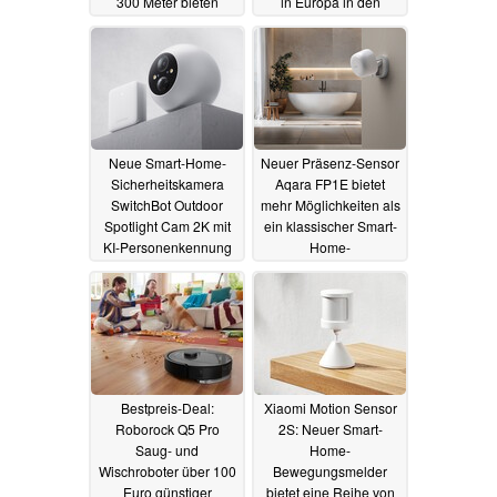
300 Meter bieten
in Europa in den
Verkauf
20.08.2024
15.08.2024
Neue Smart-Home-
Neuer Präsenz-Sensor
Sicherheitskamera
Aqara FP1E bietet
SwitchBot Outdoor
mehr Möglichkeiten als
Spotlight Cam 2K mit
ein klassischer Smart-
KI-Personenkennung
Home-
und 106 dB Alarm
Bewegungsmelder
12.08.2024
06.08.2024
Bestpreis-Deal:
Xiaomi Motion Sensor
Roborock Q5 Pro
2S: Neuer Smart-
Saug- und
Home-
Wischroboter über 100
Bewegungsmelder
Euro günstiger
bietet eine Reihe von