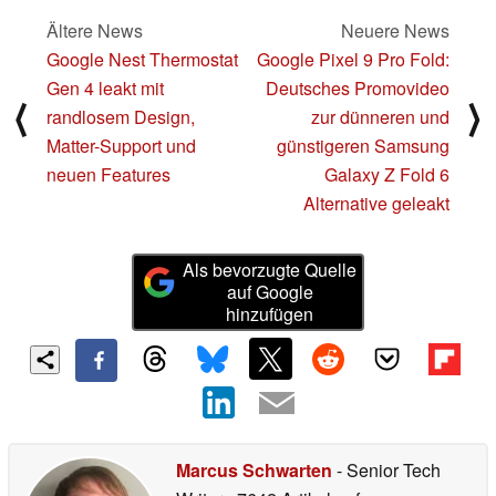
Ältere News
Neuere News
Google Nest Thermostat
Google Pixel 9 Pro Fold:
Gen 4 leakt mit
Deutsches Promovideo
⟨
⟩
randlosem Design,
zur dünneren und
Matter-Support und
günstigeren Samsung
neuen Features
Galaxy Z Fold 6
Alternative geleakt
Als bevorzugte Quelle
auf Google
hinzufügen
Marcus Schwarten
- Senior Tech