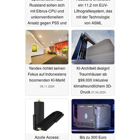
Russland sollen sich
ein 11,2 nm EUV-
mit Elbrus-CPU und
Lithografiesystem, das
unkonventionellem
mit der Technologie
Ansatz gegen PS5 und
von ASML
Xbox stellen
konkurrieren soll
30.12.2024
23.12.2024
Yandex richtet seinen
KI-Architekt designt
Fokus auf Indonesiens
Traumhäuser ab
boomenden KI-Markt
$99.000 inklusive
klimafreundlichem 3D-
09.11.2024
Druck
27.04.2024
Azulle Access:
Bis zu 300 Euro