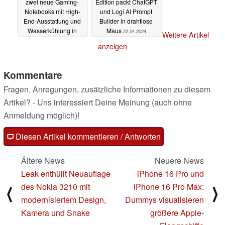
zwei neue Gaming-
Edition packt ChatGPT
Notebooks mit High-
und Logi AI Prompt
End-Ausstattung und
Builder in drahtlose
Wasserkühlung in
Maus
22.04.2024
Weitere Artikel
China
23.04.2024
anzeigen
Kommentare
Fragen, Anregungen, zusätzliche Informationen zu diesem
Artikel? - Uns interessiert Deine Meinung (auch ohne
Anmeldung möglich)!
Diesen Artikel kommentieren / Antworten
Ältere News
Neuere News
Leak enthüllt Neuauflage
iPhone 16 Pro und
des Nokia 3210 mit
iPhone 16 Pro Max:
⟨
⟩
modernisiertem Design,
Dummys visualisieren
Kamera und Snake
größere Apple-