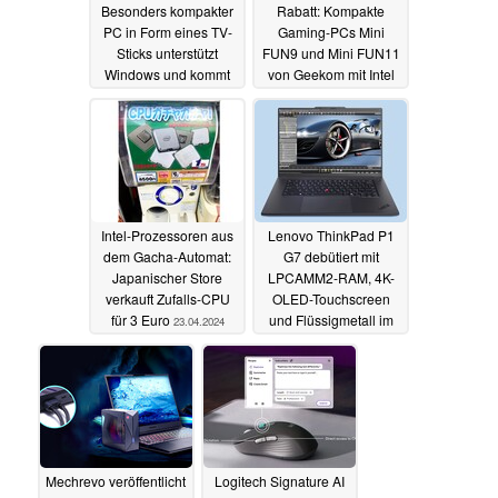
Besonders kompakter
Rabatt: Kompakte
PC in Form eines TV-
Gaming-PCs Mini
Sticks unterstützt
FUN9 und Mini FUN11
Windows und kommt
von Geekom mit Intel
mit Intel-Prozessor
Core i9 stark reduziert
(Ad)
25.04.2024
25.04.2024
Intel-Prozessoren aus
Lenovo ThinkPad P1
dem Gacha-Automat:
G7 debütiert mit
Japanischer Store
LPCAMM2-RAM, 4K-
verkauft Zufalls-CPU
OLED-Touchscreen
für 3 Euro
und Flüssigmetall im
23.04.2024
1,8 kg Gehäuse
23.04.2024
Mechrevo veröffentlicht
Logitech Signature AI