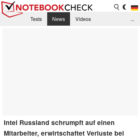
Tests
News
Videos
...
Benchmarks & Tech
Externe Tests
Kaufberatung
Deals
Suche
Jobs
Forum
Intel Russland schrumpft auf einen
Mitarbeiter, erwirtschaftet Verluste bei