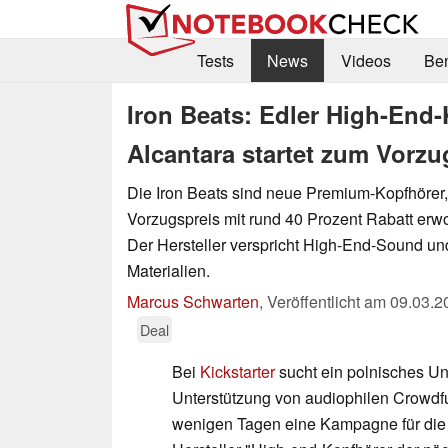
Tests
News
Videos
Be
Iron Beats: Edler High-End
Alcantara startet zum Vorzu
Die Iron Beats sind neue Premium-Kopfhörer,
Vorzugspreis mit rund 40 Prozent Rabatt er
Der Hersteller verspricht High-End-Sound und
Materialien.
Marcus Schwarten
,
Veröffentlicht am
09.03.2
Deal
Bei
Kickstarter
sucht ein polnisches U
Unterstützung von audiophilen Crowdfun
wenigen Tagen eine Kampagne für die I