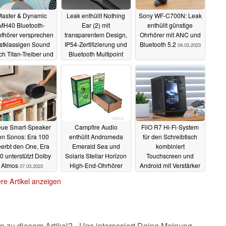
aster & Dynamic
Leak enthüllt Nothing
Sony WF-C700N: Leak
MH40 Bluetooth-
Ear (2) mit
enthüllt günstige
fhörer versprechen
transparentem Design,
Ohrhörer mit ANC und
stklassigen Sound
IP54-Zertifizierung und
Bluetooth 5.2
09.03.2023
ch Titan-Treiber und
Bluetooth Multipoint
X Adaptive
14.03.2023
13.03.2023
ue Smart-Speaker
Campfire Audio
FiiO R7 Hi-Fi-System
on Sonos: Era 100
enthüllt Andromeda
für den Schreibtisch
erbt den One, Era
Emerald Sea und
kombiniert
0 unterstützt Dolby
Solaris Stellar Horizon
Touchscreen und
Atmos
High-End-Ohrhörer
Android mit Verstärker
07.03.2023
und Bluetooth
02.03.2023
01.03.2023
re Artikel anzeigen
n zu diesem Artikel? - Uns interessiert Deine Meinung