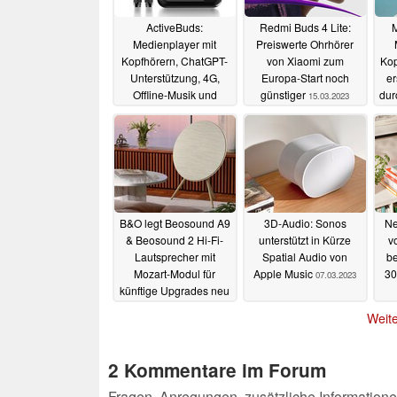
ActiveBuds:
Redmi Buds 4 Lite:
M
Medienplayer mit
Preiswerte Ohrhörer
Kopfhörern, ChatGPT-
von Xiaomi zum
Kop
Unterstützung, 4G,
Europa-Start noch
er
Offline-Musik und
günstiger
dur
15.03.2023
Echtzeitübersetzung
apt
02.04.2023
B&O legt Beosound A9
3D-Audio: Sonos
Ne
& Beosound 2 Hi-Fi-
unterstützt in Kürze
v
Lautsprecher mit
Spatial Audio von
be
Mozart-Modul für
Apple Music
30
07.03.2023
künftige Upgrades neu
auf
09.03.2023
Weite
2 Kommentare im Forum
Fragen, Anregungen, zusätzliche Informatione