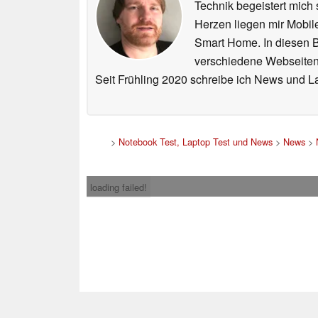
Technik begeistert mich 
Herzen liegen mir Mobi
Smart Home. In diesen Be
verschiedene Webseiten,
Seit Frühling 2020 schreibe ich News und L
>
Notebook Test, Laptop Test und News
>
News
>
loading failed!
Impress