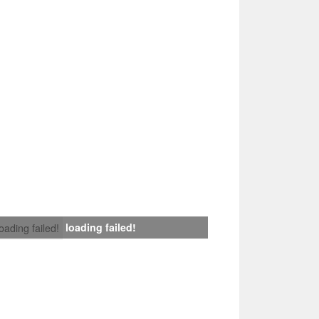
loading failed!
loading failed!