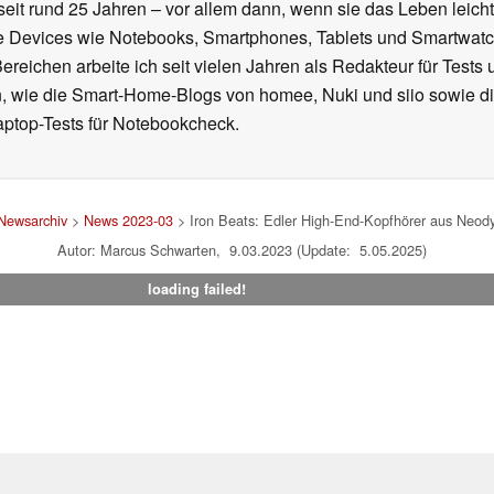
seit rund 25 Jahren – vor allem dann, wenn sie das Leben leicht
le Devices wie Notebooks, Smartphones, Tablets und Smartw
reichen arbeite ich seit vielen Jahren als Redakteur für Tests 
 wie die Smart-Home-Blogs von homee, Nuki und siio sowie di
aptop-Tests für Notebookcheck.
Newsarchiv
>
News 2023-03
> Iron Beats: Edler High-End-Kopfhörer aus Neody
Autor: Marcus Schwarten, 9.03.2023 (Update: 5.05.2025)
loading failed!
um
|
Team
|
Datenschutz
|
Kontakt
|
Cookie Einstellungen
| 06.08