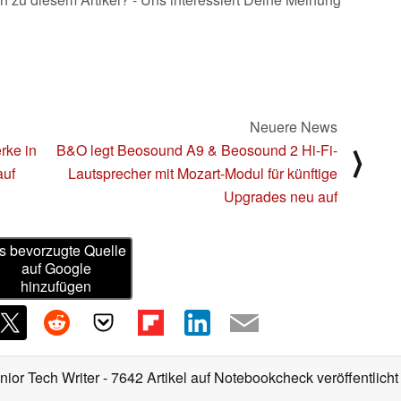
Neuere News
rke in
B&O legt Beosound A9 & Beosound 2 Hi-Fi-
⟩
auf
Lautsprecher mit Mozart-Modul für künftige
Upgrades neu auf
s bevorzugte Quelle
auf Google
hinzufügen
nior Tech Writer
- 7642 Artikel auf Notebookcheck veröffentlicht