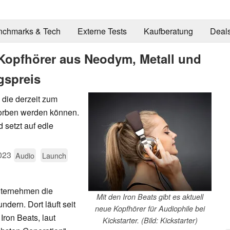
nchmarks & Tech
Externe Tests
Kaufberatung
Deal
-Kopfhörer aus Neodym, Metall und
gspreis
 die derzeit zum
worben werden können.
 setzt auf edle
023
Audio
Launch
nternehmen die
Mit den Iron Beats gibt es aktuell
dern. Dort läuft seit
neue Kopfhörer für Audiophile bei
ron Beats, laut
Kickstarter. (Bild: Kickstarter)