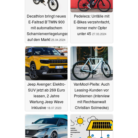
Decathlon bringt neues
Pedelecs: Unfälle mit
E-Faltrad B’TWIN 900
E-Bikes verzehnfacht,
mit automatischem
immer mehr Opfer
Scharnierverriegelungssystem
unter 45
27.03.2024
auf den Markt
25.04.2024
Jeep Avenger: Elektro-
VanMoof-Pleite: Auch
SUV jetzt ab 269 Euro
Leasing-Kunden vor
leasen, 2 Jahre
Problemen (Interview
Wartung Jeep Wave
mit Rechtsanwalt
inklusive
Christian Solmecke)
18.07.2023
16.07.2023