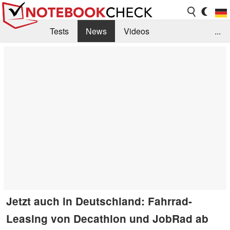
Tests
News
Videos
...
Benchmarks & Tech
Externe Tests
Kaufberatung
Deals
Suche
Jobs
Forum
Jetzt auch in Deutschland: Fahrrad-
Leasing von Decathlon und JobRad ab