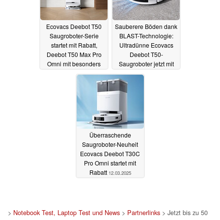
Ecovacs Deebot T50
Sauberere Böden dank
Saugroboter-Serie
BLAST-Technologie:
startet mit Rabatt,
Ultradünne Ecovacs
Deebot T50 Max Pro
Deebot T50-
Omni mit besonders
Saugroboter jetzt mit
hoher Saugleistung
Rabatt sichern! (Ad)
20.03.2025
20.03.2025
Überraschende
Saugroboter-Neuheit
Ecovacs Deebot T30C
Pro Omni startet mit
Rabatt
12.03.2025
>
Notebook Test, Laptop Test und News
>
Partnerlinks
> Jetzt bis zu 50