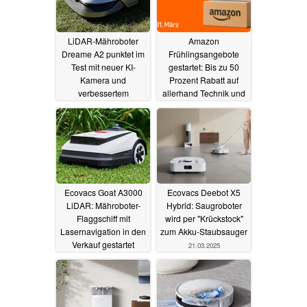
LiDAR-Mähroboter
Amazon
Dreame A2 punktet im
Frühlingsangebote
Test mit neuer KI-
gestartet: Bis zu 50
Kamera und
Prozent Rabatt auf
verbessertem
allerhand Technik und
Randmähen
Co
25.03.2025
25.03.2025
Ecovacs Goat A3000
Ecovacs Deebot X5
LiDAR: Mähroboter-
Hybrid: Saugroboter
Flaggschiff mit
wird per "Krückstock"
Lasernavigation in den
zum Akku-Staubsauger
Verkauf gestartet
21.03.2025
21.03.2025