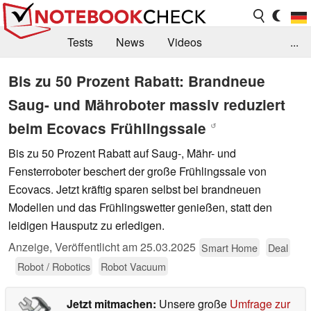
Tests
News
Videos
...
Benchmarks & Tech
Externe Tests
Bis zu 50 Prozent Rabatt: Brandneue
Saug- und Mähroboter massiv reduziert
Kaufberatung
Deals
Suche
Jobs
beim Ecovacs Frühlingssale
↺
Forum
Bis zu 50 Prozent Rabatt auf Saug-, Mähr- und
Fensterroboter beschert der große Frühlingssale von
Ecovacs. Jetzt kräftig sparen selbst bei brandneuen
Modellen und das Frühlingswetter genießen, statt den
leidigen Hausputz zu erledigen.
Anzeige
,
Veröffentlicht am
25.03.2025
Smart Home
Deal
Robot / Robotics
Robot Vacuum
Jetzt mitmachen:
Unsere große
Umfrage zur