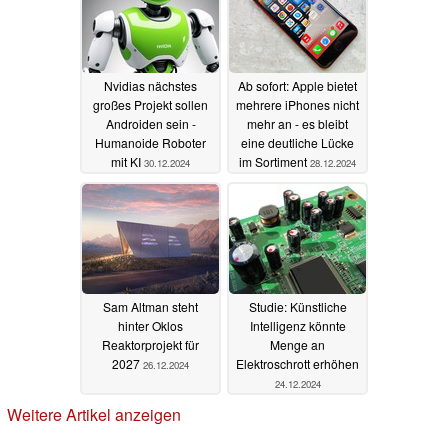
Nvidias nächstes
Ab sofort: Apple bietet
großes Projekt sollen
mehrere iPhones nicht
Androiden sein -
mehr an - es bleibt
Humanoide Roboter
eine deutliche Lücke
mit KI
im Sortiment
30.12.2024
28.12.2024
Sam Altman steht
Studie: Künstliche
hinter Oklos
Intelligenz könnte
Reaktorprojekt für
Menge an
2027
Elektroschrott erhöhen
26.12.2024
24.12.2024
Weitere Artikel anzeigen