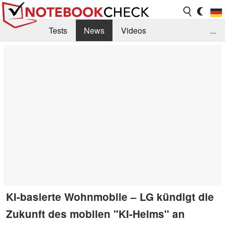
Tests
News
Videos
...
Benchmarks & Tech
Externe Tests
Kaufberatung
Deals
Suche
Jobs
Forum
KI-basierte Wohnmobile – LG kündigt die
Zukunft des mobilen "KI-Heims" an