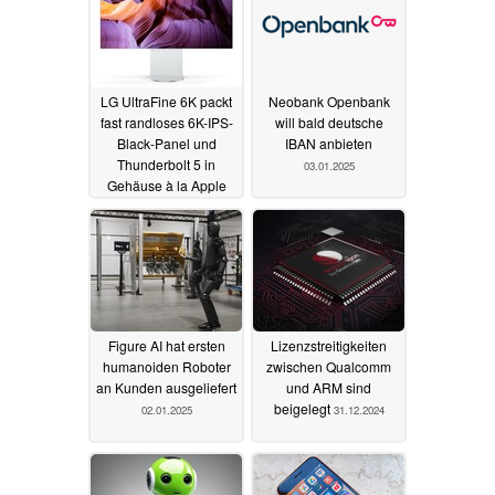
LG UltraFine 6K packt
Neobank Openbank
fast randloses 6K-IPS-
will bald deutsche
Black-Panel und
IBAN anbieten
Thunderbolt 5 in
03.01.2025
Gehäuse à la Apple
Pro Display XDR
07.01.2025
Figure AI hat ersten
Lizenzstreitigkeiten
humanoiden Roboter
zwischen Qualcomm
an Kunden ausgeliefert
und ARM sind
beigelegt
02.01.2025
31.12.2024