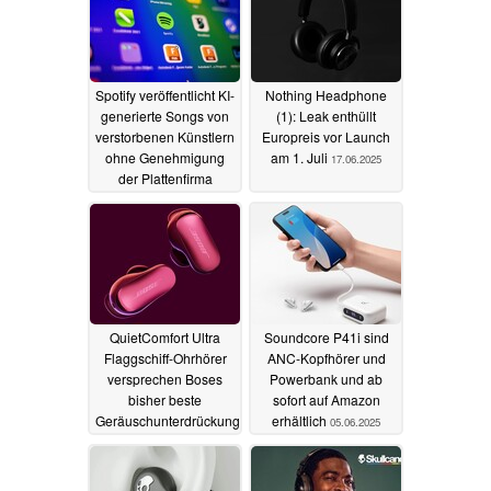
Spotify veröffentlicht KI-
Nothing Headphone
generierte Songs von
(1): Leak enthüllt
verstorbenen Künstlern
Europreis vor Launch
ohne Genehmigung
am 1. Juli
17.06.2025
der Plattenfirma
22.07.2025
QuietComfort Ultra
Soundcore P41i sind
Flaggschiff-Ohrhörer
ANC-Kopfhörer und
versprechen Boses
Powerbank und ab
bisher beste
sofort auf Amazon
Geräuschunterdrückung
erhältlich
05.06.2025
12.06.2025