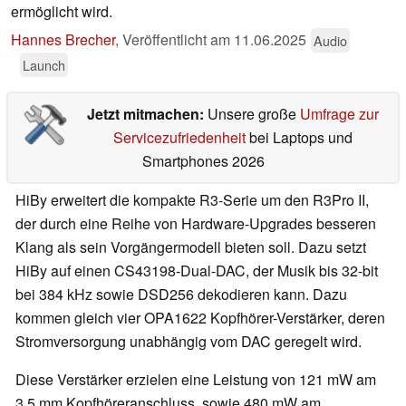
ermöglicht wird.
Hannes Brecher
,
Veröffentlicht am
11.06.2025
Audio
Launch
Jetzt mitmachen:
Unsere große
Umfrage zur
Servicezufriedenheit
bei Laptops und
Smartphones 2026
HiBy erweitert die kompakte R3-Serie um den R3Pro II,
der durch eine Reihe von Hardware-Upgrades besseren
Klang als sein Vorgängermodell bieten soll. Dazu setzt
HiBy auf einen CS43198-Dual-DAC, der Musik bis 32-bit
bei 384 kHz sowie DSD256 dekodieren kann. Dazu
kommen gleich vier OPA1622 Kopfhörer-Verstärker, deren
Stromversorgung unabhängig vom DAC geregelt wird.
Diese Verstärker erzielen eine Leistung von 121 mW am
3,5 mm Kopfhöreranschluss, sowie 480 mW am