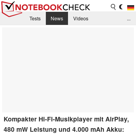
Tests
News
Videos
...
Benchmarks & Tech
Externe Tests
Kaufberatung
Deals
Suche
Jobs
Forum
Kompakter Hi-Fi-Musikplayer mit AirPlay,
480 mW Leistung und 4.000 mAh Akku: