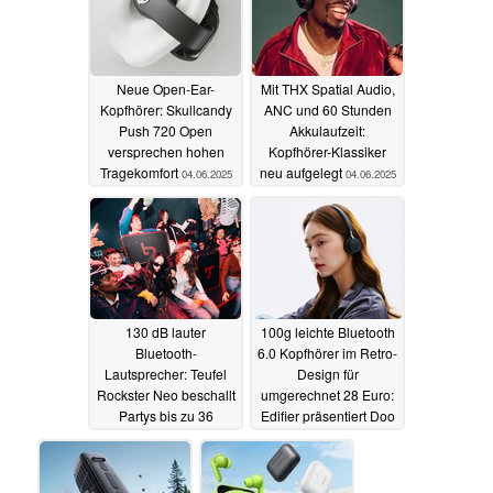
Neue Open-Ear-
Mit THX Spatial Audio,
Kopfhörer: Skullcandy
ANC und 60 Stunden
Push 720 Open
Akkulaufzeit:
versprechen hohen
Kopfhörer-Klassiker
Tragekomfort
neu aufgelegt
04.06.2025
04.06.2025
130 dB lauter
100g leichte Bluetooth
Bluetooth-
6.0 Kopfhörer im Retro-
Lautsprecher: Teufel
Design für
Rockster Neo beschallt
umgerechnet 28 Euro:
Partys bis zu 36
Edifier präsentiert Doo
Stunden
Ace
03.06.2025
03.06.2025