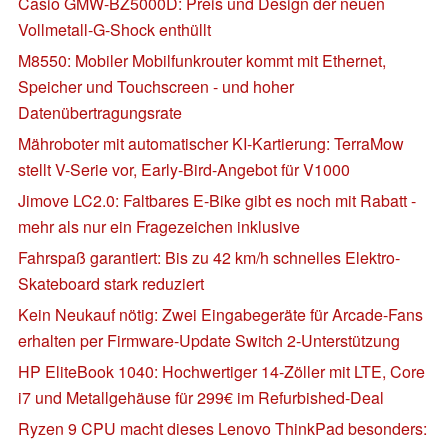
Casio GMW-BZ5000D: Preis und Design der neuen
Vollmetall-G-Shock enthüllt
M8550: Mobiler Mobilfunkrouter kommt mit Ethernet,
Speicher und Touchscreen - und hoher
Datenübertragungsrate
Mähroboter mit automatischer KI-Kartierung: TerraMow
stellt V-Serie vor, Early-Bird-Angebot für V1000
Jimove LC2.0: Faltbares E-Bike gibt es noch mit Rabatt -
mehr als nur ein Fragezeichen inklusive
Fahrspaß garantiert: Bis zu 42 km/h schnelles Elektro-
Skateboard stark reduziert
Kein Neukauf nötig: Zwei Eingabegeräte für Arcade-Fans
erhalten per Firmware-Update Switch 2-Unterstützung
HP EliteBook 1040: Hochwertiger 14-Zöller mit LTE, Core
i7 und Metallgehäuse für 299€ im Refurbished-Deal
Ryzen 9 CPU macht dieses Lenovo ThinkPad besonders: