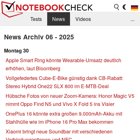
Tests
News
Videos
...
Benchmarks & Tech
Externe Tests
News Archiv 06 - 2025
Kaufberatung
Deals
Suche
Jobs
Montag 30
Apple Smart Ring könnte Wearable-Umsatz deutlich
Forum
erhöhen, laut Bloomberg
Vollgefedertes Cube-E-Bike günstig dank CB-Rabatt:
Stereo Hybrid One22 SLX 800 im E-MTB-Deal
Hübsche Fotos von neuer Zoom-Kamera: Honor Magic V5
nimmt Oppo Find N5 und Vivo X Fold 5 ins Visier
OnePlus 16 könnte extra großen 9.000mAh-Akku mit
Stahlhülle wie im iPhone 16 Pro Max bekommen
Xiaomi bringt neue Soundbar mit verschiedenen
Verbindungoptionen und NFC