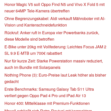
Honor Magic V5 soll Oppo Find N5 und Vivo X Fold 5 mit
neuer 64MP Tele-Kamera übertreffen
Ohne Begrenzungskabel: Aldi verkauft Mähroboter mit AI-
Vision und Kantenschneidefunktion
Rückruf: Anker ruft in Europa vier Powerbanks zurück,
diese Modelle sind betroffen
E-Bike unter 20kg mit Vollfederung: Leichtes Focus JAM 2
SL 9.9 E-MTB um 700€ rabattiert
Nur für kurze Zeit: Starke Powerstation massiv reduziert,
auch im Bundle mit Solarpanels
Nothing Phone (3): Euro-Preise laut Leak höher als bisher
gedacht
Erste Benchmarks: Samsung Galaxy Tab S11 Ultra
verliert gegen Oppo Pad 4 Pro und iPad Air 13
Honor 400: Mittelklasse mit Premium-Funktionen
Maxell schließt sich Retro-Revival mit kompaktem