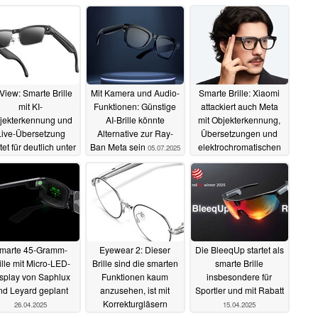
rView: Smarte Brille
Mit Kamera und Audio-
Smarte Brille: Xiaomi
mit KI-
Funktionen: Günstige
attackiert auch Meta
jekterkennung und
AI-Brille könnte
mit Objekterkennung,
Live-Übersetzung
Alternative zur Ray-
Übersetzungen und
tet für deutlich unter
Ban Meta sein
elektrochromatischen
05.07.2025
100 Euro
Linsen
18.08.2025
27.06.2025
marte 45-Gramm-
Eyewear 2: Dieser
Die BleeqUp startet als
ille mit Micro-LED-
Brille sind die smarten
smarte Brille
splay von Saphlux
Funktionen kaum
insbesondere für
nd Leyard geplant
anzusehen, ist mit
Sportler und mit Rabatt
Korrekturgläsern
26.04.2025
15.04.2025
nutzbar