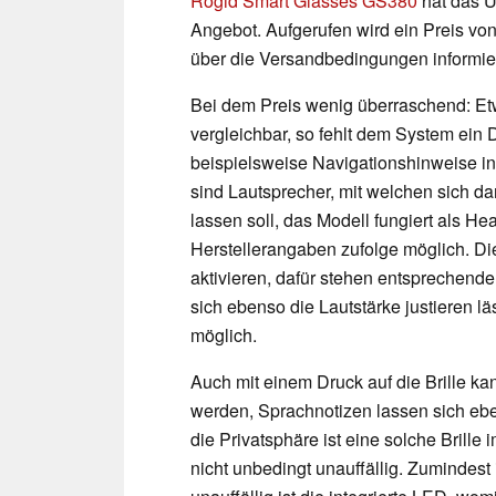
Rogid Smart Glasses GS380
hat das U
Angebot. Aufgerufen wird ein Preis von 
über die Versandbedingungen informie
Bei dem Preis wenig überraschend: Etw
vergleichbar, so fehlt dem System ein D
beispielsweise Navigationshinweise i
sind Lautsprecher, mit welchen sich d
lassen soll, das Modell fungiert als He
Herstellerangaben zufolge möglich. Die
aktivieren, dafür stehen entsprechende
sich ebenso die Lautstärke justieren l
möglich.
Auch mit einem Druck auf die Brille ka
werden, Sprachnotizen lassen sich ebe
die Privatsphäre ist eine solche Brille i
nicht unbedingt unauffällig. Zumindest