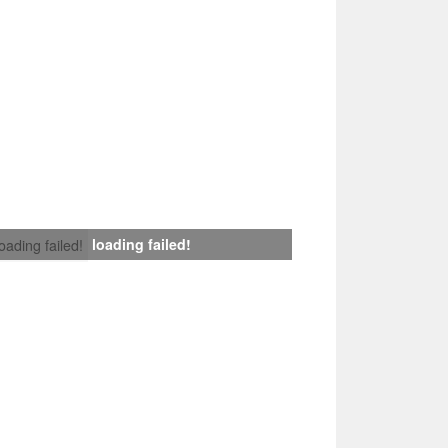
loading failed!
loading failed!