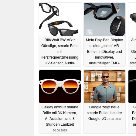
BlitzWolf BW-AG1:
Meta Ray-Ban Display
Ai
Günstige, smarte Brille
ist eine „echte“ AR-
mit
Brille mit Display und
Ob
Herzfrequenzmessung,
innovativer,
UV-Sensor, Audio-
unauffälliger EMG-
star
Funktionen und
Steuerung am Arm
photochromen Gläsern
18.09.2025
30.10.2025
Oakley enthüllt smarte
Google zeigt neue
S
Brille mit 3K-Kamera,
smarte Brillen bei der
Br
AI-Assistent und 8
Google I/O
Di
21.05.2025
Stunden Laufzeit
u
20.06.2025