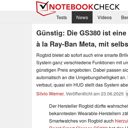
Tests
News
Videos
Be
Günstig: Die GS380 ist eine 
à la Ray-Ban Meta, mit selb
Rogbid bietet ab sofort auch eine smarte Brill
System ganz verschiedene Funktionen mit und
günstigen Preis angeboten. Dabei passen sic
automatisch an die Umgebungshelligkeit an.
verbaut, quasi ein HUD stellt das System aber
Silvio Werner
,
Veröffentlicht am
23.06.2025
Der Hersteller Rogbid dürfte wahrschei
bekanntesten Wearable-Herstellern zähl
Smartwatches von Rogbid auch
hierzu