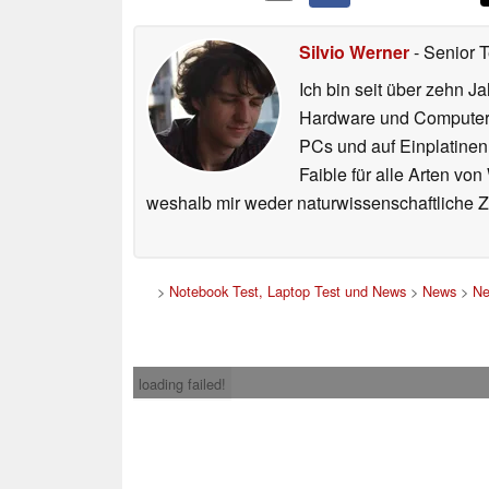
Silvio Werner
- Senior 
Ich bin seit über zehn J
Hardware und ComputerBa
PCs und auf Einplatinen
Faible für alle Arten vo
weshalb mir weder naturwissenschaftliche 
>
Notebook Test, Laptop Test und News
>
News
>
Ne
loading failed!