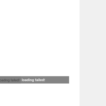
loading failed!
loading failed!