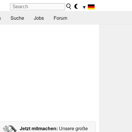
▼
s
Suche
Jobs
Forum
Jetzt mitmachen:
Unsere große