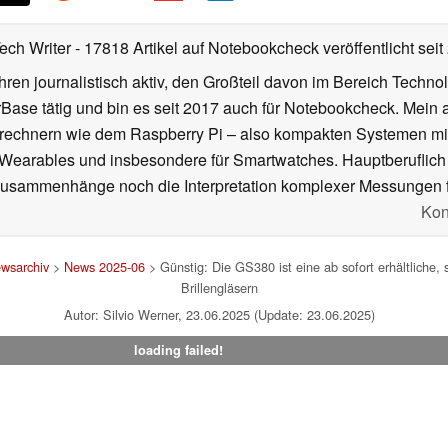
Tech Writer
- 17818 Artikel auf Notebookcheck veröffentlicht
seit
ahren journalistisch aktiv, den Großteil davon im Bereich Techn
se tätig und bin es seit 2017 auch für Notebookcheck. Mein ak
rechnern wie dem Raspberry Pi – also kompakten Systemen mit
n Wearables und insbesondere für Smartwatches. Hauptberuflich
Zusammenhänge noch die Interpretation komplexer Messungen f
Kon
wsarchiv
>
News 2025-06
> Günstig: Die GS380 ist eine ab sofort erhältliche,
Brillengläsern
Autor: Silvio Werner, 23.06.2025 (Update: 23.06.2025)
loading failed!