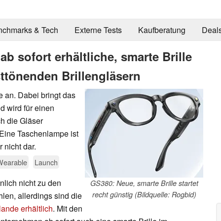
nchmarks & Tech
Externe Tests
Kaufberatung
Deal
ab sofort erhältliche, smarte Brille
sttönenden Brillengläsern
e an. Dabei bringt das
 wird für einen
h die Gläser
 Eine Taschenlampe ist
 nicht dar.
Wearable
Launch
nlich nicht zu den
GS380: Neue, smarte Brille startet
recht günstig (Bildquelle: Rogbid)
en, allerdings sind die
lande erhältlich
. Mit den