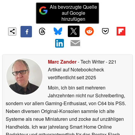
Als bevorzugte Quelle
auf Google
hinzufügen
Marc Zander
- Tech Writer
- 221
Artikel auf Notebookcheck
veröffentlicht
seit 2025
Moin, ich bin seit mehreren
Jahrzehnten nicht nur Schreiberling,
sondern vor allem Gaming-Enthusiast, von C64 bis PS5.
Neben diversen Original-Konsolen sammle ich alte
Systeme als neue Miniaturen und zocke auf unzähligen
Handhelds. Ich war jahrelang Smart Home Online
Redakteur und mitverantwortlich für das Pentax Flash