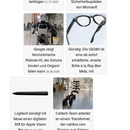
beitragen
Sicherheitsupdates
01.07.2025
von Microsoft
bekommen
25.06.2025
Google zeigt
Günstig: Die GS380 ist
feinmotorische
eine ab sofort
Roboter-KI, die Schuhe
erhältliche, smarte
binden und Origami
Brille à la Ray-Ban
falten kann
Meta, mit
25.06.2025
selbsttönenden
Brillengläsern
23.06.2025
Logitech kündigt mit
Caltech-Team arbeitet
Muse einen digitalen
an einem Transformer,
Stift für Apple Vision
der nahtlos vom
Pro an
Fliegen zum Fahren
18.06.2025