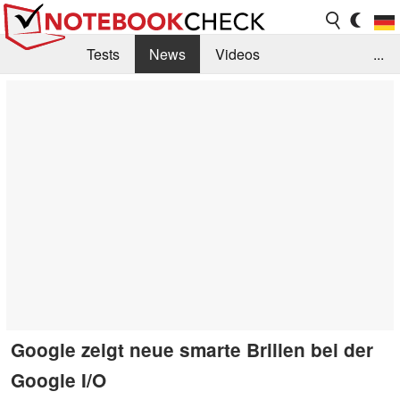
Tests
News
Videos
...
Benchmarks & Tech
Externe Tests
Kaufberatung
Deals
Suche
Jobs
Forum
Google zeigt neue smarte Brillen bei der
Google I/O