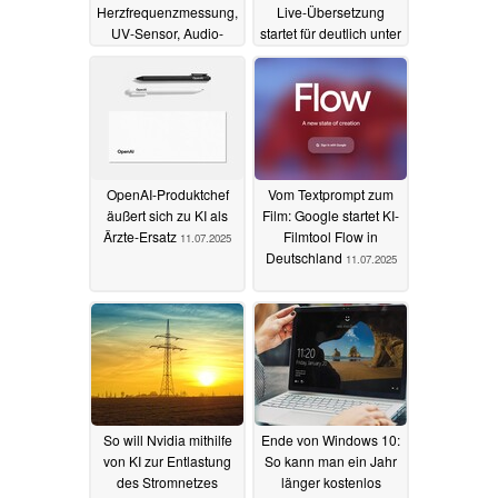
Herzfrequenzmessung,
Live-Übersetzung
UV-Sensor, Audio-
startet für deutlich unter
Funktionen und
100 Euro
18.08.2025
photochromen Gläsern
30.10.2025
OpenAI-Produktchef
Vom Textprompt zum
äußert sich zu KI als
Film: Google startet KI-
Ärzte-Ersatz
Filmtool Flow in
11.07.2025
Deutschland
11.07.2025
So will Nvidia mithilfe
Ende von Windows 10:
von KI zur Entlastung
So kann man ein Jahr
des Stromnetzes
länger kostenlos