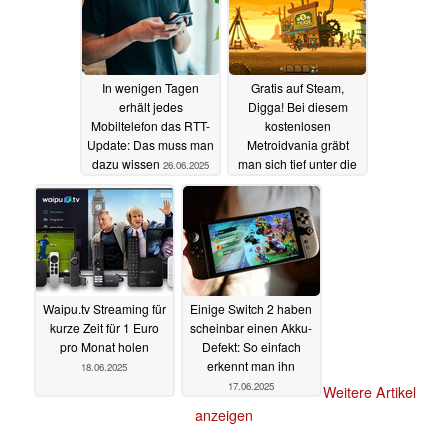
In wenigen Tagen
Gratis auf Steam,
erhält jedes
Digga! Bei diesem
Mobiltelefon das RTT-
kostenlosen
Update: Das muss man
Metroidvania gräbt
dazu wissen
man sich tief unter die
26.06.2025
Erde
24.06.2025
Waipu.tv Streaming für
Einige Switch 2 haben
kurze Zeit für 1 Euro
scheinbar einen Akku-
pro Monat holen
Defekt: So einfach
erkennt man ihn
18.06.2025
17.06.2025
Weitere Artikel
anzeigen