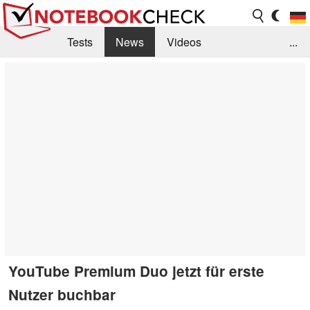
Tests
News
Videos
...
Benchmarks & Tech
Externe Tests
Kaufberatung
Deals
Suche
Jobs
Forum
YouTube Premium Duo jetzt für erste
Nutzer buchbar