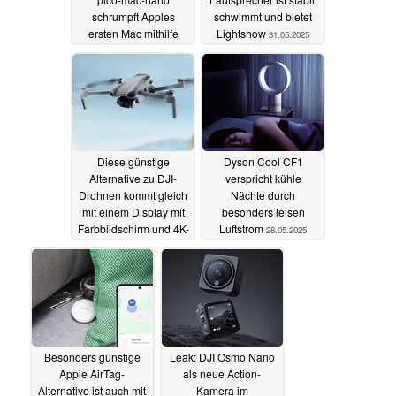
schrumpft Apples
schwimmt und bietet
ersten Mac mithilfe
Lightshow
31.05.2025
eines Raspberry Pi
02.06.2025
Diese günstige
Dyson Cool CF1
Alternative zu DJI-
verspricht kühle
Drohnen kommt gleich
Nächte durch
mit einem Display mit
besonders leisen
Farbbildschirm und 4K-
Luftstrom
28.05.2025
Video
29.05.2025
Besonders günstige
Leak: DJI Osmo Nano
Apple AirTag-
als neue Action-
Alternative ist auch mit
Kamera im