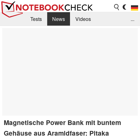
Tests
News
Videos
...
Benchmarks & Tech
Externe Tests
Kaufberatung
Deals
Suche
Jobs
Forum
Magnetische Power Bank mit buntem
Gehäuse aus Aramidfaser: Pitaka