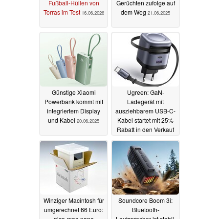
Fußball-Hüllen von
Gerüchten zufolge auf
Torras im Test
dem Weg
16.06.2026
21.06.2025
Günstige Xiaomi
Ugreen: GaN-
Powerbank kommt mit
Ladegerät mit
integriertem Display
ausziehbarem USB-C-
und Kabel
Kabel startet mit 25%
20.06.2025
Rabatt in den Verkauf
04.06.2025
Winziger Macintosh für
Soundcore Boom 3i:
umgerechnet 66 Euro:
Bluetooth-
pico-mac-nano
Lautsprecher ist stabil,