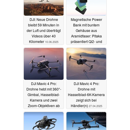
DJI: Neue Drohne
Magnetische Power
bleibt 59 Minuten in
Bank mit buntem
der Luft und überträgt
Gehäuse aus
Videos über 40
Aramidfaser: Pitaka
Kilometer
präsentiert Qi2- und
10.06.2025
MagSafe-Power-Bank
04.06.2025
DJI Mavic 4 Pro:
DJI Mavic 4 Pro:
Drohne hebt mit 360°-
Drohne mit
Gimbal, Hasselblad-
Hasselblad-6K-Kamera
Kamera und zwei
zeigt sich bei
Zoom-Objektiven ab
Händler(n)
27.04.2025
13.05.2025