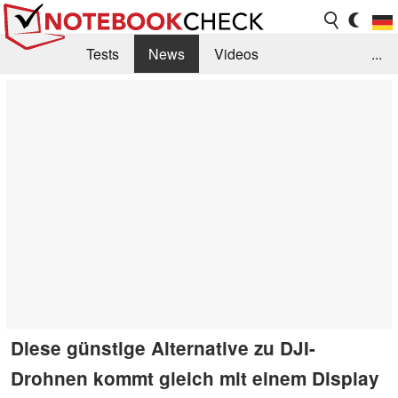
Tests
News
Videos
...
Benchmarks & Tech
Externe Tests
Kaufberatung
Deals
Suche
Jobs
Forum
Diese günstige Alternative zu DJI-
Drohnen kommt gleich mit einem Display