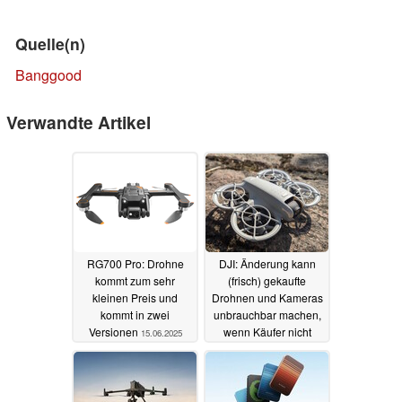
Quelle(n)
Banggood
Verwandte Artikel
RG700 Pro: Drohne
DJI: Änderung kann
kommt zum sehr
(frisch) gekaufte
kleinen Preis und
Drohnen und Kameras
kommt in zwei
unbrauchbar machen,
Versionen
wenn Käufer nicht
15.06.2025
aufpassen
14.06.2025