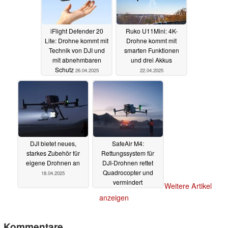
iFlight Defender 20
Ruko U11Mini: 4K-
Lite: Drohne kommt mit
Drohne kommt mit
Technik von DJI und
smarten Funktionen
mit abnehmbaren
und drei Akkus
Schutz
26.04.2025
22.04.2025
DJI bietet neues,
SafeAir M4:
starkes Zubehör für
Rettungssystem für
eigene Drohnen an
DJI-Drohnen rettet
Quadrocopter und
18.04.2025
vermindert
Weitere Artikel
Verletzungen
16.04.2025
anzeigen
Kommentare