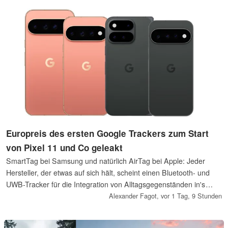
Europreis des ersten Google Trackers zum Start
von Pixel 11 und Co geleakt
SmartTag bei Samsung und natürlich AirTag bei Apple: Jeder
Hersteller, der etwas auf sich hält, scheint einen Bluetooth- und
UWB-Tracker für die Integration von Alltagsgegenständen in's
eigene Ökosystem anzubieten, nur Pixel-NutzerInnen blieben
Alexander Fagot,
vor 1 Tag, 9 Stunden
außen vor. Dieses Manko wird bald behoben, ein Leaker liefert
jetzt den Pixel Tag Europreis vorab.