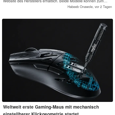
Website des Herstellers erhältlich. Beide Modelle können zum
gleichen Preis auch bei Amazon gekauft werden.
Habeeb Onawole,
vor 2 Tagen
Weltweit erste Gaming-Maus mit mechanisch
einstellbarer Klickgeometrie startet