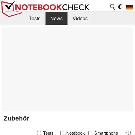
Tests
News
Videos
...
Benchmarks & Tech
Externe Tests
Kaufberatung
Deals
Suche
Jobs
Forum
Zubehör
Tests
Notebook
Smartphone