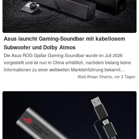
Asus launcht Gaming-Soundbar mit kabellosem
Subwoofer und Dolby Atmos
Die Asus ROG Gjallar Gaming-Soundbar wurde im Juli 2026
vorgestellt und ist nun in China erhältlich, nachdem bislang keine
Informationen zu einer weltweiten Markteinführung bekannt
gegeben wurden. Der Einführungspreis beträgt 3.699 CNY, was
Abid Ahsan Shanto,
vor 3 Tagen
rund 470 Euro entspricht.