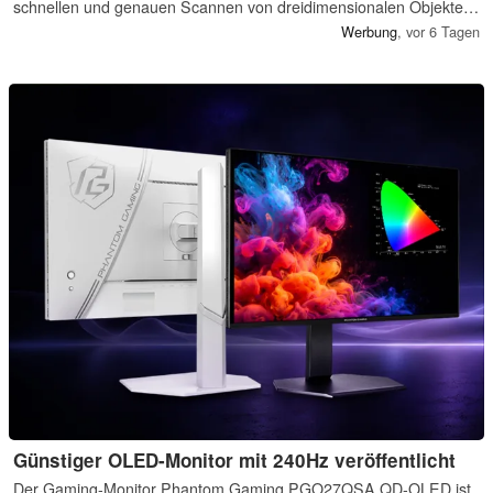
schnellen und genauen Scannen von dreidimensionalen Objekten
geeignet - ganz ohne Kabel.
W‏erbung
,
vor 6 Tagen
Günstiger OLED-Monitor mit 240Hz veröffentlicht
Der Gaming-Monitor Phantom Gaming PGO27QSA QD-OLED ist