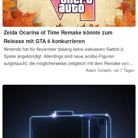
Zelda Ocarina of Time Remake könnte zum
Release mit GTA 6 konkurrieren
Nintendo hat für November bislang keine exklusiven Switch-2-
Spiele angekündigt. Allerdings sind neue amiibo-Figuren
aufgetaucht, die möglicherweise zeitgleich mit dem Remake von
The Legend of Zelda Ocarina of Time erscheinen. Sollte Nintendo
Adam Corsetti,
vor 7 Tagen
dem bisherigen Veröffentlichungsmuster der Figuren folgen,
könnte der Zelda-Titel eine Woche vor GTA 6 auf den Markt
kommen.