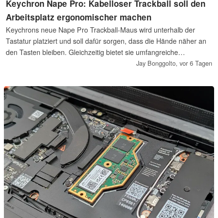
Keychron Nape Pro: Kabelloser Trackball soll den
Arbeitsplatz ergonomischer machen
Keychrons neue Nape Pro Trackball-Maus wird unterhalb der
Tastatur platziert und soll dafür sorgen, dass die Hände näher an
den Tasten bleiben. Gleichzeitig bietet sie umfangreiche
Anpassungsmöglichkeiten, Gestensteuerung und drei
Jay Bonggolto,
vor 6 Tagen
Verbindungsarten. Das Produkt richtet sich zwar an eine eher
kleine Zielgruppe, könnte aber eine sinnvolle Aufrüstung für alle
sein, die nicht ständig zur klassischen Maus greifen möchten.