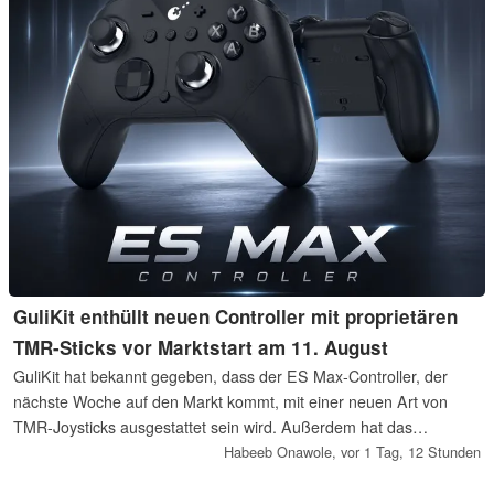
GuliKit enthüllt neuen Controller mit proprietären
TMR-Sticks vor Marktstart am 11. August
GuliKit hat bekannt gegeben, dass der ES Max-Controller, der
nächste Woche auf den Markt kommt, mit einer neuen Art von
TMR-Joysticks ausgestattet sein wird. Außerdem hat das
Unternehmen erstmals einen detaillierten Blick auf den Controller
Habeeb Onawole,
vor 1 Tag, 12 Stunden
veröffentlicht. Bestätigt wurde auch, dass er günstiger sein wird als