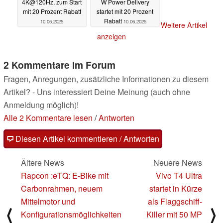
4K@120Hz, zum Start
W Power Delivery
mit 20 Prozent Rabatt
startet mit 20 Prozent
Rabatt
10.06.2025
10.06.2025
Weitere Artikel
anzeigen
2 Kommentare im Forum
Fragen, Anregungen, zusätzliche Informationen zu diesem
Artikel? - Uns interessiert Deine Meinung (auch ohne
Anmeldung möglich)!
Alle 2 Kommentare lesen
/
Antworten
Diesen Artikel kommentieren / Antworten
Ältere News
Neuere News
Rapcon :eTQ: E-Bike mit
Vivo T4 Ultra
Carbonrahmen, neuem
startet in Kürze
Mittelmotor und
als Flaggschiff-
⟨
⟩
Konfigurationsmöglichkeiten
Killer mit 50 MP