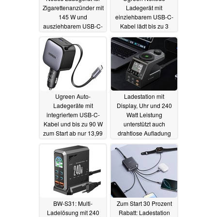
Zigarettenanzünder mit
Ladegerät mit
145 W und
einziehbarem USB-C-
ausziehbarem USB-C-
Kabel lädt bis zu 3
Kabel
Geräte
25.06.2025
25.06.2025
Ugreen Auto-
Ladestation mit
Ladegeräte mit
Display, Uhr und 240
integriertem USB-C-
Watt Leistung
Kabel und bis zu 90 W
unterstützt auch
zum Start ab nur 13,99
drahtlose Aufladung
Euro
23.06.2025
22.06.2025
BW-S31: Multi-
Zum Start 30 Prozent
Ladelösung mit 240
Rabatt: Ladestation