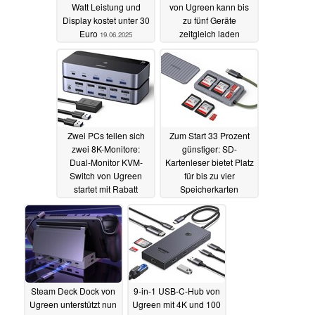
Watt Leistung und
von Ugreen kann bis
Display kostet unter 30
zu fünf Geräte
Euro
zeitgleich laden
19.06.2025
17.06.2025
Zwei PCs teilen sich
Zum Start 33 Prozent
zwei 8K-Monitore:
günstiger: SD-
Dual-Monitor KVM-
Kartenleser bietet Platz
Switch von Ugreen
für bis zu vier
startet mit Rabatt
Speicherkarten
17.06.2025
10.06.2025
Steam Deck Dock von
9-in-1 USB-C-Hub von
Ugreen unterstützt nun
Ugreen mit 4K und 100