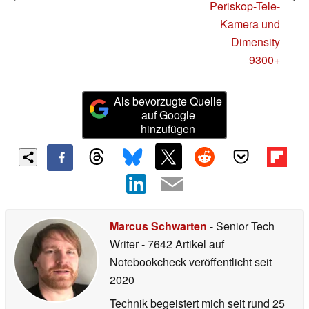
Periskop-Tele-
Kamera und
Dimensity
9300+
Als bevorzugte Quelle
auf Google
hinzufügen
Marcus Schwarten
- Senior Tech
Writer
- 7642 Artikel auf
Notebookcheck veröffentlicht
seit
2020
Technik begeistert mich seit rund 25