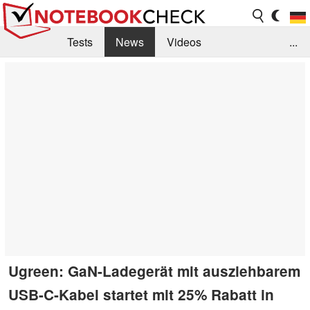
Tests
News
Videos
...
Benchmarks & Tech
Externe Tests
Kaufberatung
Deals
Suche
Jobs
Forum
Ugreen: GaN-Ladegerät mit ausziehbarem
USB-C-Kabel startet mit 25% Rabatt in