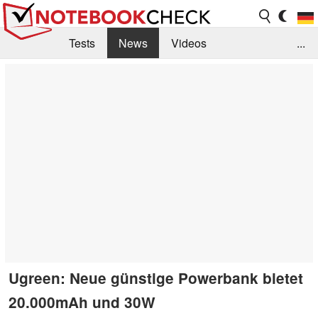
Tests
News
Videos
...
Benchmarks & Tech
Externe Tests
Kaufberatung
Deals
Suche
Jobs
Forum
Ugreen: Neue günstige Powerbank bietet
20.000mAh und 30W