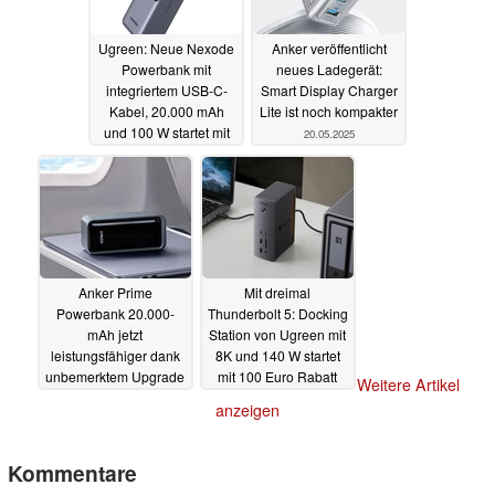
Ugreen: Neue Nexode
Anker veröffentlicht
Powerbank mit
neues Ladegerät:
integriertem USB-C-
Smart Display Charger
Kabel, 20.000 mAh
Lite ist noch kompakter
und 100 W startet mit
20.05.2025
Rabatt
21.05.2025
Anker Prime
Mit dreimal
Powerbank 20.000-
Thunderbolt 5: Docking
mAh jetzt
Station von Ugreen mit
leistungsfähiger dank
8K und 140 W startet
unbemerktem Upgrade
mit 100 Euro Rabatt
Weitere Artikel
17.05.2025
13.05.2025
anzeigen
Kommentare