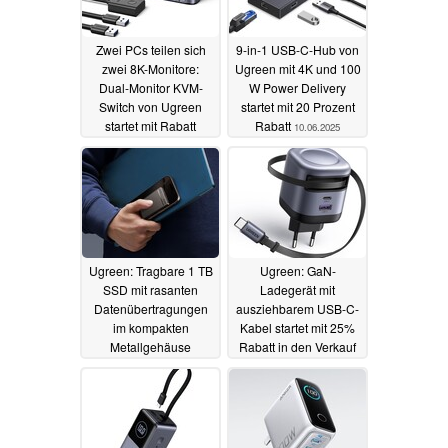
Zwei PCs teilen sich
9-in-1 USB-C-Hub von
zwei 8K-Monitore:
Ugreen mit 4K und 100
Dual-Monitor KVM-
W Power Delivery
Switch von Ugreen
startet mit 20 Prozent
startet mit Rabatt
Rabatt
10.06.2025
17.06.2025
Ugreen: Tragbare 1 TB
Ugreen: GaN-
SSD mit rasanten
Ladegerät mit
Datenübertragungen
ausziehbarem USB-C-
im kompakten
Kabel startet mit 25%
Metallgehäuse
Rabatt in den Verkauf
10.06.2025
04.06.2025