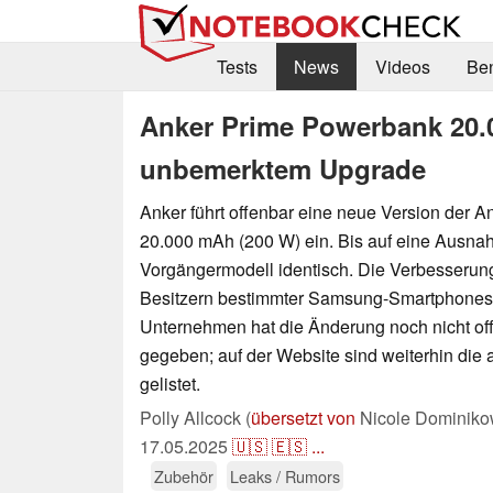
Tests
News
Videos
Be
Anker Prime Powerbank 20.0
unbemerktem Upgrade
Anker führt offenbar eine neue Version der 
20.000 mAh (200 W) ein. Bis auf eine Ausnah
Vorgängermodell identisch. Die Verbesseru
Besitzern bestimmter Samsung-Smartphones
Unternehmen hat die Änderung noch nicht offi
gegeben; auf der Website sind weiterhin die 
gelistet.
Polly Allcock (
übersetzt von
Nicole Dominiko
17.05.2025
🇺🇸
🇪🇸
...
Zubehör
Leaks / Rumors