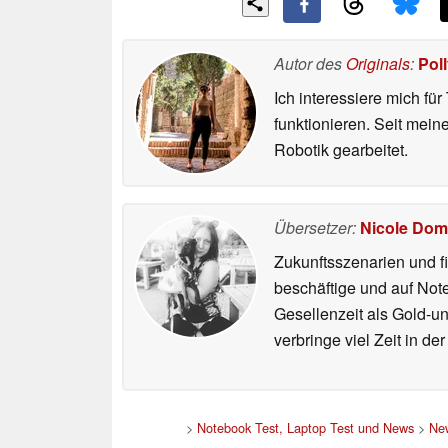
Autor des
Originals
:
Pol
Ich interessiere mich fü
funktionieren. Seit mei
Robotik gearbeitet.
Übersetzer:
Nicole Dom
Zukunftsszenarien und f
beschäftige und auf Not
Gesellenzeit als Gold-u
verbringe viel Zeit in d
>
Notebook Test, Laptop Test und News
>
Ne