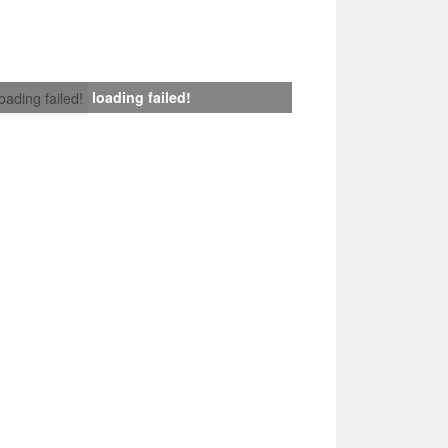
loading failed!
loading failed!