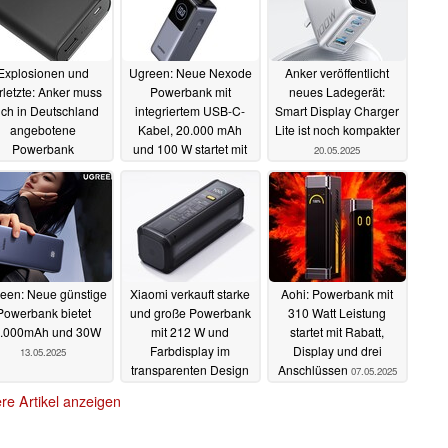
Explosionen und
Ugreen: Neue Nexode
Anker veröffentlicht
rletzte: Anker muss
Powerbank mit
neues Ladegerät:
ch in Deutschland
integriertem USB-C-
Smart Display Charger
angebotene
Kabel, 20.000 mAh
Lite ist noch kompakter
Powerbank
und 100 W startet mit
20.05.2025
rückrufen
Rabatt
13.06.2025
21.05.2025
een: Neue günstige
Xiaomi verkauft starke
Aohi: Powerbank mit
Powerbank bietet
und große Powerbank
310 Watt Leistung
.000mAh und 30W
mit 212 W und
startet mit Rabatt,
Farbdisplay im
Display und drei
13.05.2025
transparenten Design
Anschlüssen
07.05.2025
12.05.2025
re Artikel anzeigen