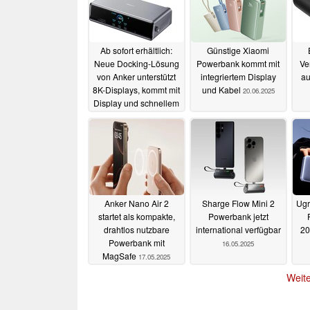
Ab sofort erhältlich:
Günstige Xiaomi
Neue Docking-Lösung
Powerbank kommt mit
Ve
von Anker unterstützt
integriertem Display
au
8K-Displays, kommt mit
und Kabel
20.06.2025
Display und schnellem
Ethernet
zu
23.09.2025
Anker Nano Air 2
Sharge Flow Mini 2
Ugr
startet als kompakte,
Powerbank jetzt
drahtlos nutzbare
international verfügbar
20
Powerbank mit
16.05.2025
MagSafe
17.05.2025
Weite