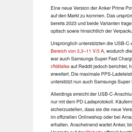
Eine neue Version der Anker Prime Po
auf den Markt zu kommen. Das ursprün
bereits 2023 und beide Varianten trag
optisch sowie hinsichtlich der Verpack
Ursprünglich unterstützten die USB-C
Bereich von 3,3–11 V/3 A
, wodurch di
war auch Samsungs Super Fast Charging
r/N8falke
auf Reddit jedoch berichtet,
erweitert. Die maximale PPS-Ladeleist
unterstützt nun auch Samsungs Super 
Allerdings erreicht der USB-C-Anschl
nur mit dem PD-Ladeprotokoll. Käufern b
sicherzustellen, dass sie die neue Ve
im offiziellen Onlineshop oder bei Ama
erhalten. Anscheinend wartet Anker, bi