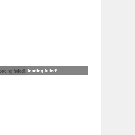
loading failed!
loading failed!