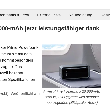
nchmarks & Tech
Externe Tests
Kaufberatung
Deal
00-mAh jetzt leistungsfähiger dank
Anker Prime Powerbank
me ist sie mit dem
ng kommt besonders
 zugute. Das
ziell bekannt
alten Spezifikationen
Anker Prime Powerbank 20.000mAh
wski),
Veröffentlicht am
(200 W) mit Upgrade wird offenbar
neu eingeführt (Bildquelle: Anker)