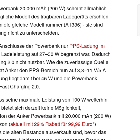
werbank 20.000 mAh (200 W) scheint allmählich
gliche Modell des tragbaren Ladegeräts erschien
en die gleiche Modellnummer (A1336) - sie sind
ung nicht zu unterscheiden.
-Anschlüsse der Powerbank nur
PPS-Ladung im
e Ladeleistung auf 27–30 W begrenzt war. Dadurch
 2.0 nicht nutzbar. Wie die zuverlässige Quelle
 hat Anker den PPS-Bereich nun auf 3,3–11 V/5 A
ung liegt damit bei 45 W und die Powerbank
Fast Charging 2.0.
uss seine maximale Leistung von 100 W weiterhin
ietet sich derzeit keine Möglichkeit,
rsion der Anker Powerbank mit 20.000 mAh (200 W)
zon (
aktuell mit 29% Rabatt für 99,99 Euro
)
s die alten Bestände ausverkauft sind, bevor das