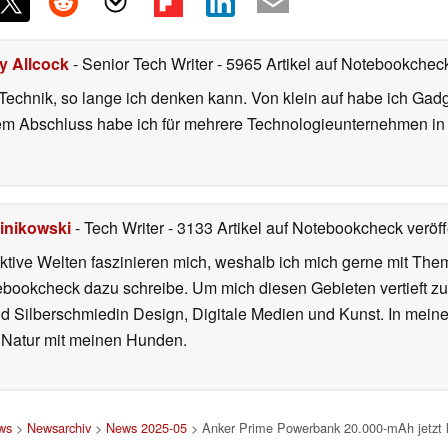
ly Allcock
- Senior Tech Writer
- 5965 Artikel auf Notebookcheck
r Technik, so lange ich denken kann. Von klein auf habe ich Gad
nem Abschluss habe ich für mehrere Technologieunternehmen i
inikowski
- Tech Writer
- 3133 Artikel auf Notebookcheck veröff
iktive Welten faszinieren mich, weshalb ich mich gerne mit T
ebookcheck dazu schreibe. Um mich diesen Gebieten vertieft zu
nd Silberschmiedin Design, Digitale Medien und Kunst. In mein
er Natur mit meinen Hunden.
ws
>
Newsarchiv
>
News 2025-05
> Anker Prime Powerbank 20.000-mAh jetzt 