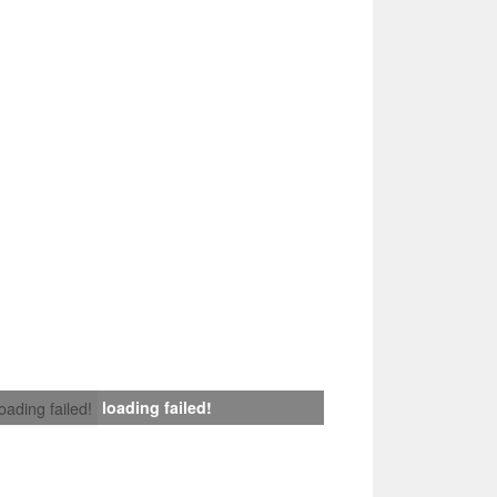
loading failed!
loading failed!