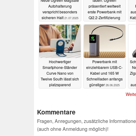
Neue Ugreen MagSafe
laden: Ugreen
Autohalterung
präsentiert weltweit
verspricht besonders
erste Powerbank mit
au
sicheren Halt
Qi2.2-Zertifizierung
Kab
21.07.2025
15.07.2025
Hochwertiger
Powerbank mit
Sch
Smartphone-Ständer
einziehbarem USB-C-
Ne
Curve Nano von
Kabel und 165 W
Zig
Twelve South lässt sich
Schnellladen anfangs
platzsparend
günstiger
au
26.06.2025
transportieren
27.06.2025
Weite
Kommentare
Fragen, Anregungen, zusätzliche Informatione
(auch ohne Anmeldung möglich)!