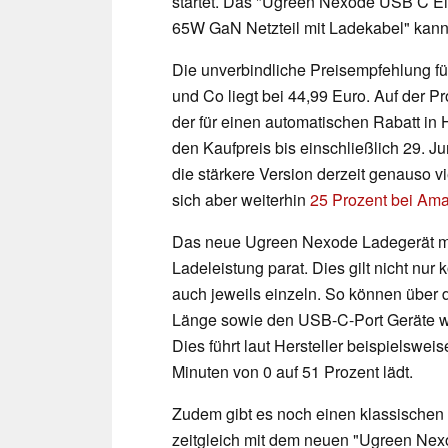
startet. Das "Ugreen Nexode USB C E
65W GaN Netzteil mit Ladekabel" kann
Die unverbindliche Preisempfehlung fü
und Co liegt bei 44,99 Euro. Auf der Pr
der für einen automatischen Rabatt in 
den Kaufpreis bis einschließlich 29. J
die stärkere Version derzeit genauso v
sich aber weiterhin
25 Prozent bei Am
Das neue Ugreen Nexode Ladegerät mi
Ladeleistung parat. Dies gilt nicht nu
auch jeweils einzeln. So können über
Länge sowie den USB-C-Port Geräte w
Dies führt laut Hersteller beispielswei
Minuten von 0 auf 51 Prozent lädt.
Zudem gibt es noch einen klassischen 
zeitgleich mit dem neuen "Ugreen N