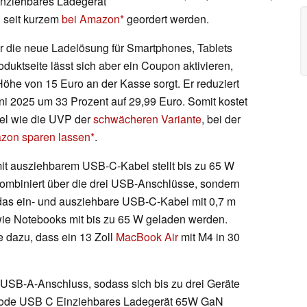
inziehbares Ladegerät
 seit kurzem
bei Amazon
geordert werden.
r die neue Ladelösung für Smartphones, Tablets
oduktseite lässt sich aber ein Coupon aktivieren,
Höhe von 15 Euro an der Kasse sorgt. Er reduziert
uni 2025 um 33 Prozent auf 29,99 Euro. Somit kostet
iel wie die UVP der
schwächeren Variante
, bei der
azon sparen lassen
.
t ausziehbarem USB-C-Kabel stellt bis zu 65 W
r kombiniert über die drei USB-Anschlüsse, sondern
 das ein- und ausziehbare USB-C-Kabel mit 0,7 m
ie Notebooks mit bis zu 65 W geladen werden.
se dazu, dass ein 13 Zoll
MacBook Air
mit M4 in 30
USB-A-Anschluss, sodass sich bis zu drei Geräte
exode USB C Einziehbares Ladegerät 65W GaN