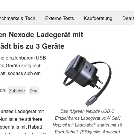
nchmarks & Tech
Externe Tests
Kaufberatung
Deal
en Nexode Ladegerät mit
ädt bis zu 3 Geräte
 und einziehbarem USB-
ei Geräte zeitgleich
att, sodass sich ein
025
Zubehör
Deal
 erstes Ladegerät mit
Das "Ugreen Nexode USB C
Einziehbares Ladegerät 65W GaN
un ist eine stärkere
Netzteil mit Ladekabel" startet mit 15
benfalls mit Rabatt
Euro Rabatt. (Bildquelle: Amazon)