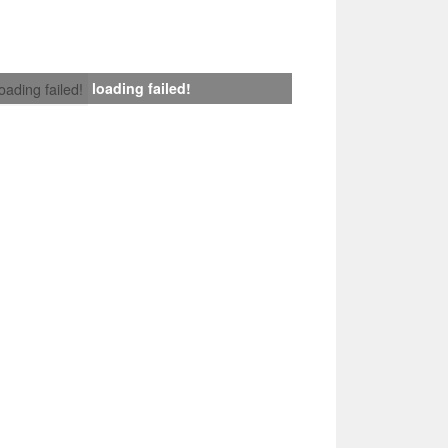
loading failed!
loading failed!