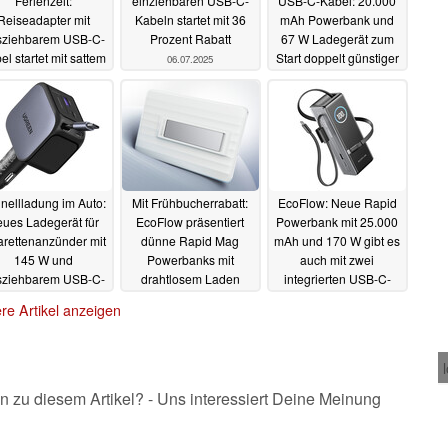
Ferienzeit:
einziehbaren USB-C-
USB-C-Kabel: 20.000
Reiseadapter mit
Kabeln startet mit 36
mAh Powerbank und
sziehbarem USB-C-
Prozent Rabatt
67 W Ladegerät zum
el startet mit sattem
Start doppelt günstiger
06.07.2025
Rabatt
07.07.2025
01.07.2025
nellladung im Auto:
Mit Frühbucherrabatt:
EcoFlow: Neue Rapid
ues Ladegerät für
EcoFlow präsentiert
Powerbank mit 25.000
arettenanzünder mit
dünne Rapid Mag
mAh und 170 W gibt es
145 W und
Powerbanks mit
auch mit zwei
sziehbarem USB-C-
drahtlosem Laden
integrierten USB-C-
Kabel
Kabeln
25.06.2025
24.06.2025
24.06.2025
re Artikel anzeigen
n zu diesem Artikel? - Uns interessiert Deine Meinung