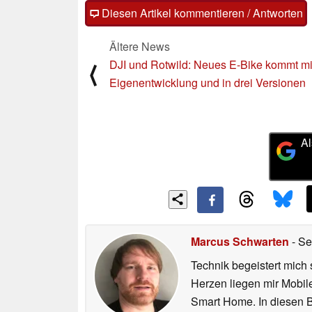
Diesen Artikel kommentieren / Antworten
Ältere News
DJI und Rotwild: Neues E-Bike kommt mi
⟨
Eigenentwicklung und in drei Versionen
Al
Marcus Schwarten
- Se
Technik begeistert mich 
Herzen liegen mir Mobi
Smart Home. In diesen Be