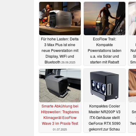
Für hohe Lasten: Delta
EcoFlow Trail:
3 Max Plus ist eine
Kompakte
neue Powerstation mit
Powerstations laden
Nut
Display, WiFi und
u.a. via Solar und
S
Bluetooth
starten mit Rabatt
Sma
29.09.2025
01.08.2025
Smarte Abkühlung bei
Kompaktes Cooler
Hitzewellen: Tragbares
Master NR200P V3
Sm
Klimagerät EcoFlow
ITX-Gehäuse stellt
Wave 3 im Praxis-Test
GeForce RTX 5090
Twe
gekonnt zur Schau
01.07.2025
tra
30.06.2025