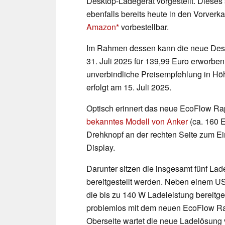
Desktop-Ladegerät vorgestellt. Dieses 
ebenfalls bereits heute in den Vorverka
Amazon
vorbestellbar.
Im Rahmen dessen kann die neue Desk
31. Juli 2025 für 139,99 Euro erworbe
unverbindliche Preisempfehlung in Höhe
erfolgt am 15. Juli 2025.
Optisch erinnert das neue EcoFlow Rap
bekanntes Modell von Anker
(ca. 160 
Drehknopf an der rechten Seite zum Ein
Display.
Darunter sitzen die insgesamt fünf Lad
bereitgestellt werden. Neben einem U
die bis zu 140 W Ladeleistung bereitg
problemlos mit dem neuen EcoFlow Rap
Oberseite wartet die neue Ladelösung