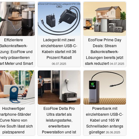
Effizientere
Ladegerät mit zwei
EcoFlow Prime Day
Balkonkraftwerk-
einziehbaren USB-C-
Deals: Stream
zung: EcoFlow und
Kabeln startet mit 36
Balkonkraftwerk-
helly präsentieren
Prozent Rabatt
Lösungen bereits jetzt
rt Meter und Smart
stark reduziert
06.07.2025
04.07.2025
Plug
14.07.2025
Hochwertiger
EcoFlow Delta Pro
Powerbank mit
artphone-Ständer
Ultra startet als
einziehbarem USB-C-
Curve Nano von
leistungsstarke,
Kabel und 165 W
lve South lässt sich
erweiterbare
Schnellladen anfangs
platzsparend
Powerstation und ist
günstiger
26.06.2025
nsportieren
mit Rabatt(en)
27.06.2025