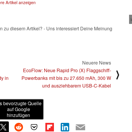
re Artikel anzeigen
bestellbar
26.06.2025
n zu diesem Artikel? - Uns interessiert Deine Meinung
Neuere News
EcoFlow: Neue Rapid Pro (X) Flaggschiff-
⟩
y in
Powerbanks mit bis zu 27.650 mAh, 300 W
und ausziehbarem USB-C-Kabel
s bevorzugte Quelle
auf Google
hinzufügen