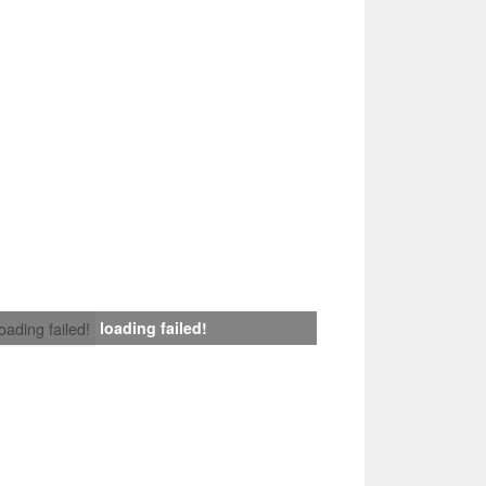
loading failed!
loading failed!