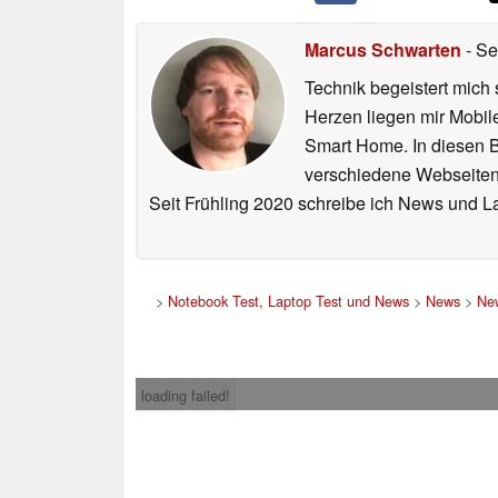
Marcus Schwarten
- Se
Technik begeistert mich 
Herzen liegen mir Mobi
Smart Home. In diesen Be
verschiedene Webseiten,
Seit Frühling 2020 schreibe ich News und L
>
Notebook Test, Laptop Test und News
>
News
>
New
loading failed!