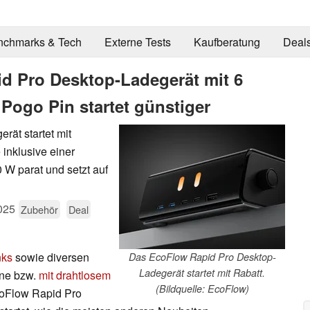
nchmarks & Tech
Externe Tests
Kaufberatung
Deal
d Pro Desktop-Ladegerät mit 6
Pogo Pin startet günstiger
ät startet mit
 inklusive einer
0 W parat und setzt auf
025
Zubehör
Deal
nks
sowie diversen
Das EcoFlow Rapid Pro Desktop-
Ladegerät startet mit Rabatt.
ne bzw.
mit drahtlosem
(Bildquelle: EcoFlow)
oFlow Rapid Pro