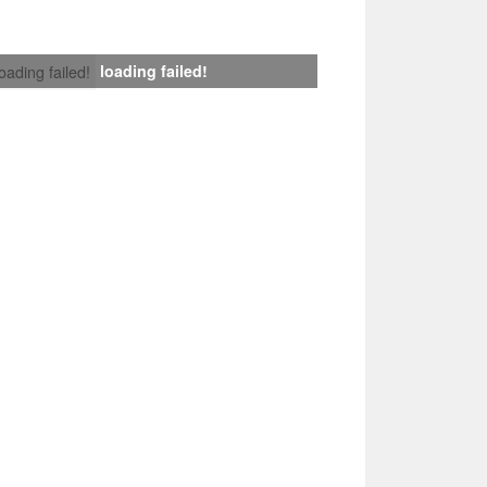
loading failed!
loading failed!