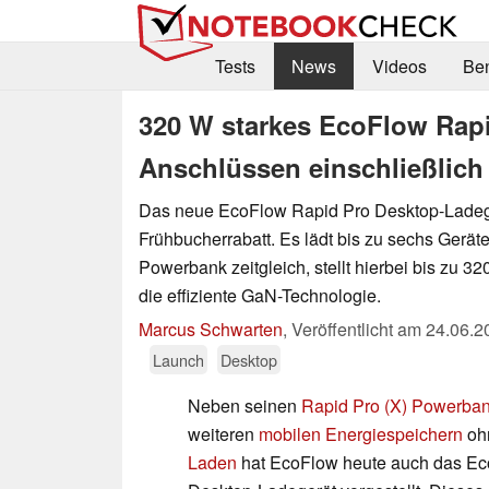
Tests
News
Videos
Be
320 W starkes EcoFlow Rapi
Anschlüssen einschließlich 
Das neue EcoFlow Rapid Pro Desktop-Ladeger
Frühbucherrabatt. Es lädt bis zu sechs Geräte
Powerbank zeitgleich, stellt hierbei bis zu 32
die effiziente GaN-Technologie.
Marcus Schwarten
,
Veröffentlicht am
24.06.2
Launch
Desktop
Neben seinen
Rapid Pro (X) Powerba
weiteren
mobilen Energiespeichern
oh
Laden
hat EcoFlow heute auch das Ec