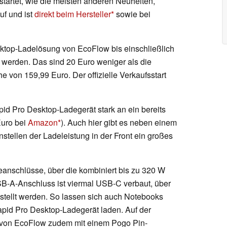
startet, wie die meisten anderen Neuheiten,
uf und ist
direkt beim Hersteller
sowie bei
top-Ladelösung von EcoFlow bis einschließlich
n werden. Das sind 20 Euro weniger als die
 von 159,99 Euro. Der offizielle Verkaufsstart
id Pro Desktop-Ladegerät stark an ein bereits
Euro bei
Amazon
). Auch hier gibt es neben einem
stellen der Ladeleistung in der Front ein großes
eanschlüsse, über die kombiniert bis zu 320 W
SB-A-Anschluss ist viermal USB-C verbaut, über
estellt werden. So lassen sich auch Notebooks
id Pro Desktop-Ladegerät laden. Auf der
 von EcoFlow zudem mit einem Pogo Pin-