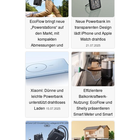
EcoFlow bringt neue
Neue Powerbank im
„Powerstations“ auf
transparenten Design
den Markt, mit
lädt iPhone und Apple
kompakten
Watch drahtlos
Abmessungen und
21.07.2025
Solarladung
28.07.2025
Xiaomi: Dünne und
Effizientere
leichte Powerbank
Balkonkraftwerk-
unterstützt drahtloses
Nutzung: EcoFlow und
Laden
Shelly präsentieren
15.07.2025
Smart Meter und Smart
Plug
14.07.2025