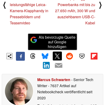
⟨
⟩
leistungsfähige Leica-
Powerbanks mit bis zu
Kamera-Klapphandy in
27.650 mAh, 300 W und
Pressebildern und
ausziehbarem USB-C-
Teaservideo
Kabel
Als bevorzugte Quelle
auf Google
hinzufügen
Marcus Schwarten
- Senior Tech
Writer
- 7637 Artikel auf
Notebookcheck veröffentlicht
seit
2020