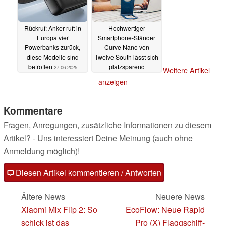
Rückruf: Anker ruft in
Hochwertiger
Europa vier
Smartphone-Ständer
Powerbanks zurück,
Curve Nano von
diese Modelle sind
Twelve South lässt sich
betroffen
platzsparend
27.06.2025
Weitere Artikel
transportieren
27.06.2025
anzeigen
Kommentare
Fragen, Anregungen, zusätzliche Informationen zu diesem
Artikel? - Uns interessiert Deine Meinung (auch ohne
Anmeldung möglich)!
Diesen Artikel kommentieren / Antworten
Ältere News
Neuere News
Xiaomi Mix Flip 2: So
EcoFlow: Neue Rapid
schick ist das
Pro (X) Flaggschiff-