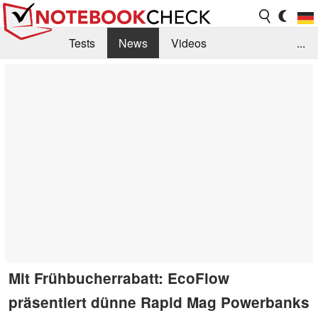
Tests
News
Videos
...
Benchmarks & Tech
Externe Tests
Kaufberatung
Deals
Suche
Jobs
Forum
Mit Frühbucherrabatt: EcoFlow
präsentiert dünne Rapid Mag Powerbanks