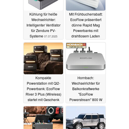
Kühlung für heiße
Mit Frühbucherrabatt:
Wechselrichter:
EcoFlow präsentiert
Intelligenter Ventilator
dünne Rapid Mag
für Zendure PV-
Powerbanks mit
Systeme
drahtlosem Laden
07.07.2025
24.06.2025
Kompakte
Hornbach:
Powerstation mit Qi2-
Wechselrichter für
Powerbank: EcoFlow
Balkonkraftwerke
River 3 Plus (Wireless)
"EcoFlow
startet mit Geschenk
Powerstream" 800 W
jetzt zum Tiefstpreis
12.06.2025
31.05.2025