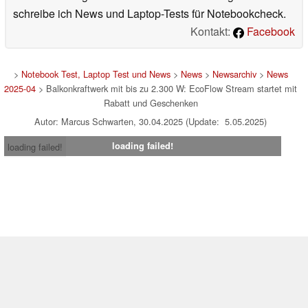
schreibe ich News und Laptop-Tests für Notebookcheck.
Kontakt:
Facebook
>
Notebook Test, Laptop Test und News
>
News
>
Newsarchiv
>
News
2025-04
> Balkonkraftwerk mit bis zu 2.300 W: EcoFlow Stream startet mit
Rabatt und Geschenken
Autor: Marcus Schwarten, 30.04.2025 (Update: 5.05.2025)
loading failed!
loading failed!
Impressum
|
Team
|
Datenschutz
|
Kontakt
|
Cookie
Einstellungen
| 04.08.2026 02:20
* Beim Kauf über einen Affiliate-Link kann Notebookcheck eine Vergütung