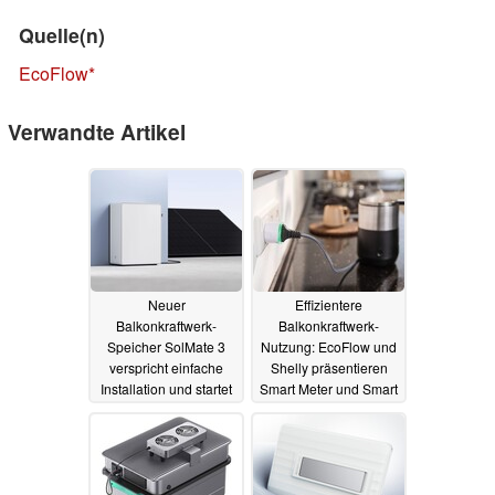
Quelle(n)
EcoFlow
Verwandte Artikel
Neuer
Effizientere
Balkonkraftwerk-
Balkonkraftwerk-
Speicher SolMate 3
Nutzung: EcoFlow und
verspricht einfache
Shelly präsentieren
Installation und startet
Smart Meter und Smart
mit Vorbesteller-Vorteil
Plug
14.07.2025
30.07.2025