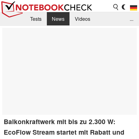
Tests
News
Videos
...
Benchmarks & Tech
Externe Tests
Kaufberatung
Deals
Suche
Jobs
Forum
Balkonkraftwerk mit bis zu 2.300 W:
EcoFlow Stream startet mit Rabatt und