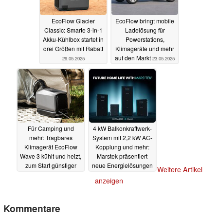
EcoFlow Glacier
EcoFlow bringt mobile
Classic: Smarte 3-in-1
Ladelösung für
Akku-Kühlbox startet in
Powerstations,
drei Größen mit Rabatt
Klimageräte und mehr
auf den Markt
29.05.2025
23.05.2025
Für Camping und
4 kW Balkonkraftwerk-
mehr: Tragbares
System mit 2,2 kW AC-
Klimagerät EcoFlow
Kopplung und mehr:
Wave 3 kühlt und heizt,
Marstek präsentiert
zum Start günstiger
neue Energielösungen
Weitere Artikel
12.05.2025
08.05.2025
anzeigen
Kommentare