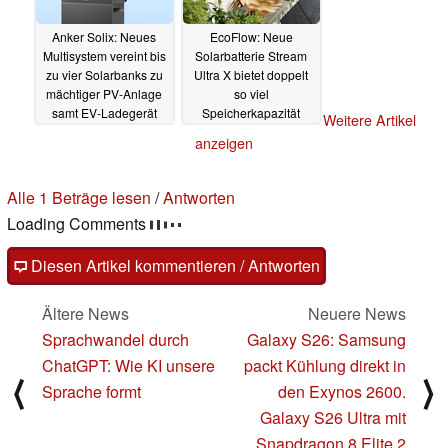
Anker Solix: Neues
EcoFlow: Neue
Multisystem vereint bis
Solarbatterie Stream
zu vier Solarbanks zu
Ultra X bietet doppelt
mächtiger PV-Anlage
so viel
samt EV-Ladegerät
Speicherkapazität
Weitere Artikel
12.08.2025
06.08.2025
anzeigen
Alle 1 Beträge lesen
/
Antworten
Loading Comments
Diesen Artikel kommentieren / Antworten
Ältere News
Neuere News
Sprachwandel durch
Galaxy S26: Samsung
ChatGPT: Wie KI unsere
packt Kühlung direkt in
⟨
⟩
Sprache formt
den Exynos 2600.
Galaxy S26 Ultra mit
Snapdragon 8 Elite 2