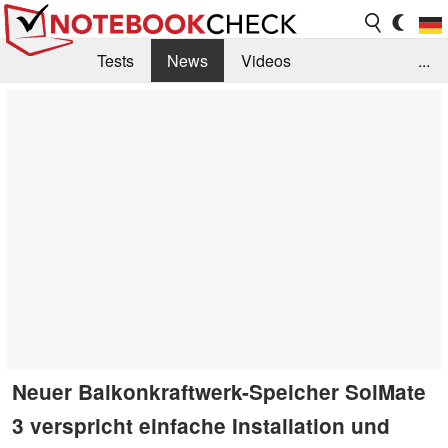
Tests
News
Videos
...
Benchmarks & Tech
Externe Tests
Kaufberatung
Deals
Suche
Jobs
Forum
Neuer Balkonkraftwerk-Speicher SolMate
3 verspricht einfache Installation und